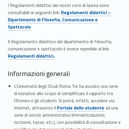
I Regolamenti didattici dei nostri corsi di laurea sono
Link identifier #identifier__165380-49
consultabili ai seguenti link:
Regolamenti didattici –
Dipartimento di Filosofia, Comunicazione e
Spettacolo
Il Regolamento didattico del dipartimento di Filosofia,
Link identifier #identifier__20030-50
comunicazione e spettacolo è invece reperibile al link:
Regolamenti didattici.
Informazioni generali
L’Università degli Studi Roma Tre ha avviato una serie
di iniziative allo scopo di semplificare il rapporto tra
l’Ateneo e gli studenti. Si potrà, infatti, accedere via
Link identifier #identifier__31054-51
internet, attraverso il
Portale dello studente
ad una
serie di servizi amministrativi (immatricolazioni,
iscrizioni, tasse, etc.), con possibilità di consultazione e