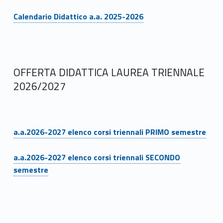
r
Link identifier #identifier__89096-7
Calendario Didattico a.a. 2025-2026
t
i
M
OFFERTA DIDATTICA LAUREA TRIENNALE
u
2026/2027
s
i
Link identifier #identifier__146332-8
a.a.2026-2027 elenco corsi triennali PRIMO semestre
c
Link identifier #identifier__140674-9
a
a.a.2026-2027 elenco corsi triennali SECONDO
semestre
S
p