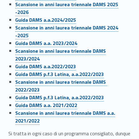
Link identifier #identifier__72264-17
Scansione in anni laurea triennale DAMS 2025
-2026
Link identifier #identifier__16459-18
Guida DAMS a.a.2024/2025
Link identifier #identifier__79258-19
Scansione in anni laurea triennale DAMS 2024
-2025
Link identifier #identifier__110296-20
Guida DAMS a.a. 2023/2024
Link identifier #identifier__5716-21
Scansione in anni laurea triennale DAMS
2023/2024
Link identifier #identifier__80170-22
Guida DAMS a.a.2022/2023
Link identifier #identifier__167604-23
Guida DAMS p.f.3 Latina, a.a.2022/2023
Link identifier #identifier__36967-24
Scansione in anni laurea triennale DAMS
2022/2023
Link identifier #identifier__49705-25
Guida DAMS p.f.3 Latina, a.a.2022/2023
Link identifier #identifier__87590-26
Guida DAMS a.a. 2021/2022
Scansione in anni laurea triennale DAMS a.a.
2021/2022
Si tratta in ogni caso di un programma consigliato, dunque