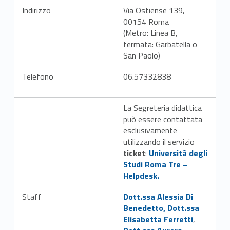
Indirizzo
Via Ostiense 139,
00154 Roma
(Metro: Linea B,
fermata: Garbatella o
San Paolo)
Telefono
06.57332838
La Segreteria didattica
può essere contattata
esclusivamente
utilizzando il servizio
Link identifier #identifier__185586-42
ticket
:
Università degli
Studi Roma Tre –
Helpdesk.
Link identifier #identifier__175402-43
Staff
Dott.ssa Alessia Di
Link identifier #identifier__139162-44
Benedetto
, Dott.ssa
Link identifier #identifier__65937-45
Elisabetta Ferretti
,