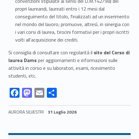
convenzioni stipulate ai sensi del D.M.142/98) dei
propri laureandi, laureati entro i 12 mesi dal
conseguimento del titolo, finalizzati ad un inserimento
nel mondo del lavoro; promuove, altresì, in sinergia con
i vari corsi di laurea, tirocini formativi per i propri iscritti
volti all’acquisizione dei crediti.
Si consiglia di consultare con regolarità il
sito del Corso di
laurea Dams
per aggiornamenti e informazioni sulle
attività in corso e su laboratori, esami, ricevimento
studenti, etc.
Link identifier #identifier__70158-58
Link identifier #identifier__196044-59
Link identifier #identifier__47839-60
Link identifier #identifier__6138-61
F
M
E
C
ac
as
m
o
e
to
ai
n
AURORA SILVESTRI
31 Luglio 2026
b
d
l
di
Skip back to navigation
o
o
vi