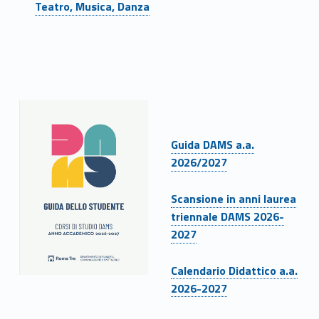
D
Teatro, Musica, Danza
i
s
c
i
Link identifier #identifier__198295-4
Guida DAMS a.a.
p
2026/2027
l
Link identifier #identifier__38171-5
Scansione in anni laurea
i
triennale DAMS 2026-
n
2027
e
Link identifier #identifier__35518-6
Calendario Didattico a.a.
A
2026-2027