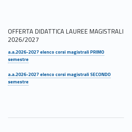
e
t
t
OFFERTA DIDATTICA LAUREE MAGISTRALI
a
2026/2027
c
Link identifier #identifier__191394-10
a.a.2026-2027 elenco corsi magistrali PRIMO
o
semestre
l
Link identifier #identifier__86779-11
a.a.2026-2027 elenco corsi magistrali SECONDO
o
semestre