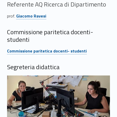
Referente AQ Ricerca di Dipartimento
Link identifier #identifier__163565-39
prof.
Giacomo Ravesi
Commissione paritetica docenti-
studenti
Link identifier #identifier__60170-40
Commissione paritetica docenti- studenti
Segreteria didattica