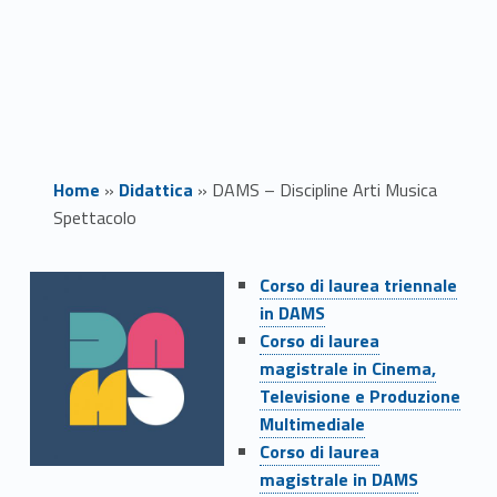
Home
»
Didattica
»
DAMS – Discipline Arti Musica
Spettacolo
Link identifier #identifier__126181-1
D
Corso di laurea triennale
in DAMS
A
Link identifier #identifier__145796-2
Corso di laurea
M
magistrale in Cinema,
Televisione e Produzione
S
Multimediale
Link identifier #identifier__109366-3
Corso di laurea
–
magistrale in DAMS