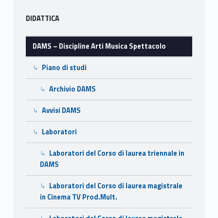
o
n
di
Sidebar
k
DIDATTICA
DAMS – Discipline Arti Musica Spettacolo
Piano di studi
Archivio DAMS
Avvisi DAMS
Laboratori
Laboratori del Corso di laurea triennale in
DAMS
Laboratori del Corso di laurea magistrale
in Cinema TV Prod.Mult.