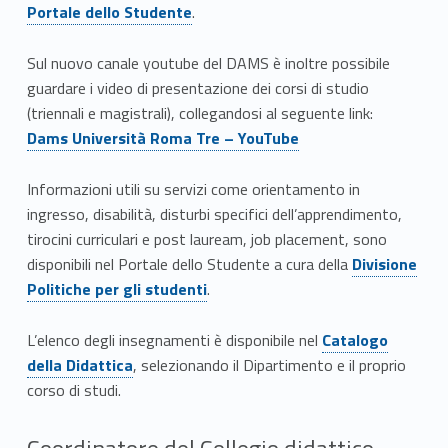
Portale dello Studente
.
S
ul nuovo canale youtube del DAMS è inoltre possibile
guardare i video di presentazione dei corsi di studio
Link identifier #identifier__165242-31
(triennali e magistrali), collegandosi al seguente link:
Dams Università Roma Tre – YouTube
Informazioni utili su servizi come orientamento in
ingresso, disabilità, disturbi specifici dell’apprendimento,
tirocini curriculari e post lauream, job placement, sono
Link identifier #identifier__77372-32
disponibili nel Portale dello Studente a cura della
Divisione
Politiche per gli studenti
.
Link identifier #identifier__5053-6
Link identifier #identifier__27838-33
L’elenco degli insegnamenti è disponibile nel
Catalogo
della Didattica
, selezionando il Dipartimento e il proprio
corso di studi.
Coordinatore del Collegio didattico