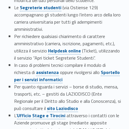
modifica dei dati personali dello studente.
Link identifier #identifier__25746-52
Le
Segreterie studenti
(via Ostiense 129)
accompagnano gli studenti lungo l’intero arco della loro
carriera universitaria per tutti gli adempimenti
amministrativi.
Per richiedere qualsiasi chiarimento di carattere
amministrativo (carriera, iscrizione, pagamenti, etc.),
Link identifier #identifier__13240-53
utilizza il servizio
Helpdesk online
(Ticket),
utilizzando
il servizio “Apri ticket Segreterie Studenti”.
In caso di problemi tecnici compilare il modulo di
Link identifier #identifier__4128-6
Link identifier #identifier__7143-2
Link identifier #identifier__151553-54
Link identifier #identifier__65137-7
Link identifier #identifier__48315-3
Link identifier #identifier__138933-55
richiesta di
assistenza
oppure rivolgersi allo
Sportello
per i servizi informatici
Per quanto riguarda i servizi – borse di studio, mensa,
trasporti, etc. – gestiti da LAZIODISCO (Ente
Regionale per il Diritto allo Studio e alla Conoscenza), si
Link identifier #identifier__58207-56
può consultare il
sito Laziodisco
Link identifier #identifier__165475-57
L’
Ufficio Stage e Tirocini
attraverso i contatti con le
Aziende promuove gli stage (mediante apposite