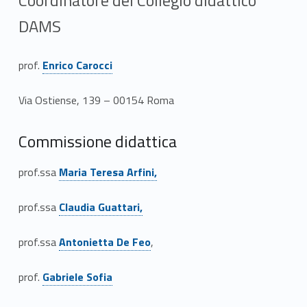
DAMS
Link identifier #identifier__161235-34
prof.
Enrico Carocci
Via Ostiense, 139 – 00154 Roma
Commissione didattica
Link identifier #identifier__185606-35
prof.ssa
Maria Teresa Arfini,
Link identifier #identifier__70695-36
prof.ssa
Claudia Guattari,
Link identifier #identifier__28523-37
prof.ssa
Antonietta De Feo
,
Link identifier #identifier__144586-38
prof.
Gabriele Sofia