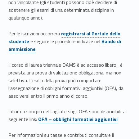
non vincolante (gli studenti possono cioè decidere di
sostenere gli esami di una determinata disciplina in
qualunque anno).
Link identifier #identifier__633°
Link identifier #identifier__189560-27
Per le iscrizioni occorrerà
registrarsi al Portale dello
Link identifier #identifier__40275
Link identifier #identifier__125183-28
studente
e seguire le procedure indicate nel
Bando di
ammissione
.
Il corso di laurea triennale DAMS è ad accesso libero, è
prevista una prova di valutazione obbligatoria, ma non
selettiva. L’esito della prova può comportare
l’assegnazione di obblighi formativi aggiuntivi (OFA), da
assolversi entro il primo anno di corso.
Informazioni più dettagliate sugli OFA sono disponibili al
Link identifier #identifier__36165-29
seguente link:
OFA – obblighi formativi aggiuntivi
.
Link identifier #identifier__104276-30
Per informazioni su tasse e contributi consultare il