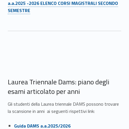
Link identifier #identifier__42413-15
a.a.2025 -2026 ELENCO CORSI MAGISTRALI SECONDO
SEMESTRE
Laurea Triennale Dams: piano degli
esami articolato per anni
Gli studenti della Laurea triennale DAMS possono trovare
la scansione in anni ai seguenti rispettivi link:
Link identifier #identifier__34573-16
Guida DAMS a.a.2025/2026