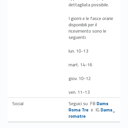
dettagliata possibile.
I giorni e le fasce orarie
disponibili per il
ricevimento sono le
seguenti:
lun. 10-13
mart. 14-16
giov. 10-12
ven. 11-13
Link identifier #identifier__179958-47
Social
Seguici su FB
Dams
Link identifier #identifier__160039-48
Roma Tre
e IG
Dams_
romatre