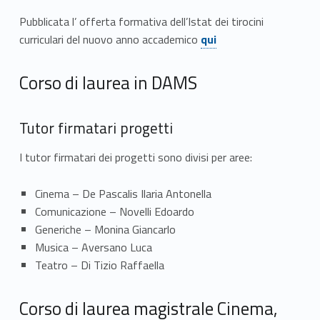
t
Pubblicata l’ offerta formativa dell’Istat dei tirocini
Link identifier #identifier__122414-1
i
curriculari del nuovo anno accademico
qui
r
Corso di laurea in DAMS
o
c
Tutor firmatari progetti
i
I tutor firmatari dei progetti sono divisi per aree:
n
Cinema – De Pascalis Ilaria Antonella
i
Comunicazione – Novelli Edoardo
Generiche – Monina Giancarlo
Musica – Aversano Luca
Teatro – Di Tizio Raffaella
Corso di laurea magistrale Cinema,