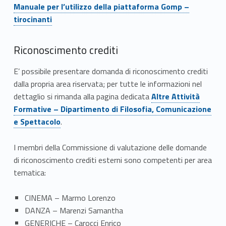
Link identifier #identifier__78186-4
Manuale per l’utilizzo della piattaforma Gomp –
tirocinanti
Riconoscimento crediti
E’ possibile presentare domanda di riconoscimento crediti
dalla propria area riservata; per tutte le informazioni nel
Link identifier #identifier__84688-5
dettaglio si rimanda alla pagina dedicata
Altre Attività
Formative – Dipartimento di Filosofia, Comunicazione
e Spettacolo
.
I membri della Commissione di valutazione delle domande
di riconoscimento crediti esterni sono competenti per area
tematica:
CINEMA – Marmo Lorenzo
DANZA – Marenzi Samantha
GENERICHE – Carocci Enrico