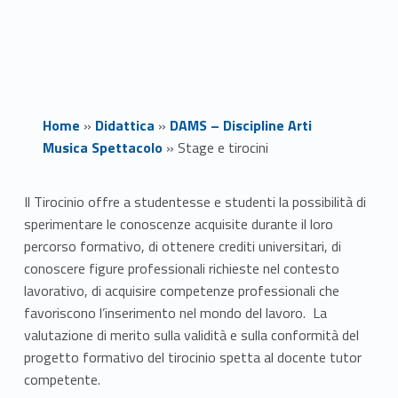
Home
»
Didattica
»
DAMS – Discipline Arti
Musica Spettacolo
»
Stage e tirocini
S
Il Tirocinio offre a studentesse e studenti la possibilità di
sperimentare le conoscenze acquisite durante il loro
t
percorso formativo, di ottenere crediti universitari, di
a
conoscere figure professionali richieste nel contesto
lavorativo, di acquisire competenze professionali che
g
favoriscono l’inserimento nel mondo del lavoro. La
valutazione di merito sulla validità e sulla conformità del
e
progetto formativo del tirocinio spetta al docente tutor
e
competente.