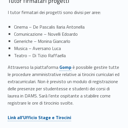
Tutor firmatari progetti
I tutor firmatari dei progetti sono divisi per aree:
Cinema – De Pascalis Ilaria Antonella
Comunicazione – Novelli Edoardo
Generiche – Monina Giancarlo
Musica – Aversano Luca
Teatro – Di Tizio Raffaella
Link identifier #identifier__79485-2
Attraverso la piattaforma
Gomp
è possibile gestire tutte
le procedure amministrative relative ai tirocini curriculari ed
extracurriculari. Non è previsto un modulo di registrazione
delle presenze per studentesse e studenti dei corsi di
laurea in DAMS. Sarà l’ente ospitante a stabilire come
registrare le ore di tirocinio svolte.
Link identifier #identifier__8687-3
Link all’Ufficio Stage e Tirocini