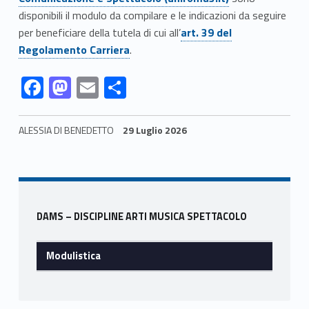
s
disponibili il modulo da compilare e le indicazioni da seguire
Link identifier #identifier__94217-4
per beneficiare della tutela di cui all’
art. 39 del
t
Regolamento Carriera
.
i
Link identifier #identifier__108239-5
Link identifier #identifier__14869-6
Link identifier #identifier__11596-7
Link identifier #identifier__183441-8
F
M
E
C
c
ac
as
m
o
a
e
to
ai
n
ALESSIA DI BENEDETTO
29 Luglio 2026
b
d
l
di
Skip back to navigation
o
o
vi
o
n
di
Sidebar
k
DAMS – DISCIPLINE ARTI MUSICA SPETTACOLO
Modulistica