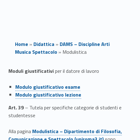
Home
»
Didattica
»
DAMS – Discipline Arti
Musica Spettacolo
»
Modulistica
M
Moduli giustificativi
per il datore di lavoro
o
Link identifier #identifier__145782-1
Modulo giustificativo esame
Link identifier #identifier__6866-2
d
Modulo giustificativo lezione
u
Art. 39
– Tutela per specifiche categorie di studenti e
studentesse
l
Link identifier #identifier__56265-3
Alla pagina
Modulistica – Dipartimento di Filosofia,
i
Comunicazione e Spettacolo (uniroma3.it)
sono