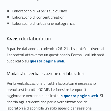
r
Laboratorio di AI per l’audiovisivo
s
Laboratorio di content creation
o
Laboratorio di critica cinematografica
d
Avvisi dei laboratori
i
A partire dall’anno accademico 26-27 ci si potrà iscrivere ai
l
Laboratori attraverso un questionario Forms il cui link sarà
Link identifier #identifier__69015-1
pubblicato su
questa pagina web.
a
u
Modalità di verbalizzazione dei laboratori
r
Per la verbalizzazione di tutti i laboratori è necessario
prenotarsi tramite GOMP. Le finestre temporali
e
Link identifier #identifier__115891-2
aggiornate verranno pubblicate
in questa pagina web
. Si
a
ricorda agli studenti che per la verbalizzazione dei
laboratori è disponibile un solo appello per sessione.