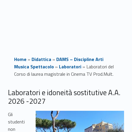
Home
»
Didattica
»
DAMS – Discipline Arti
Musica Spettacolo
»
Laboratori
»
Laboratori del
Corso di laurea magistrale in Cinema TV Prod.Mult.
L
Laboratori e idoneità sostitutive A.A.
2026 -2027
a
b
Gli
studenti
o
non