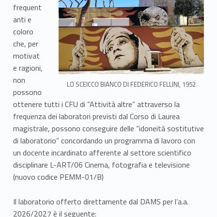
frequent
r
anti e
a
coloro
che, per
t
motivat
o
e ragioni,
non
LO SCEICCO BIANCO DI FEDERICO FELLINI, 1952
r
possono
ottenere tutti i CFU di “Attività altre” attraverso la
i
frequenza dei laboratori previsti dal Corso di Laurea
d
magistrale, possono conseguire delle “idoneità sostitutive
di laboratorio” concordando un programma di lavoro con
e
un docente incardinato afferente al settore scientifico
l
disciplinare L-ART/06 Cinema, fotografia e televisione
(nuovo codice PEMM-01/B)
C
Il laboratorio offerto direttamente dal DAMS per l’a.a.
o
2026/2027 è il seguente: