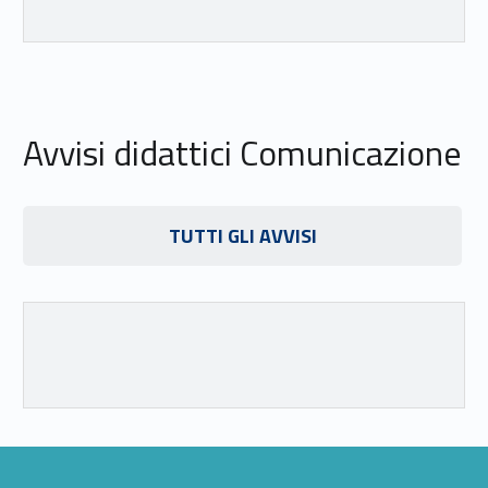
Avvisi didattici Comunicazione
Link identifier #identifier__172898-22
TUTTI GLI AVVISI
Link identifier #identifier__174554-23