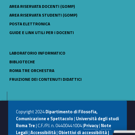
LINK IDENTIFIER #IDENTIFIER__90343-24
AREA RISERVATA DOCENTI (GOMP)
LINK IDENTIFIER #IDENTIFIER__10053-25
AREA RISERVATA STUDENTI (GOMP)
LINK IDENTIFIER #IDENTIFIER__173048-26
POSTA ELETTRONICA
LINK IDENTIFIER #IDENTIFIER__110229-27
GUIDE E LINK UTILI PER I DOCENTI
LINK IDENTIFIER #IDENTIFIER__25954-28
LABORATORIO INFORMATICO
LINK IDENTIFIER #IDENTIFIER__155125-29
BIBLIOTECHE
LINK IDENTIFIER #IDENTIFIER__185705-30
ROMA TRE ORCHESTRA
LINK IDENTIFIER #IDENTIFIER__110843-31
FRUIZIONE DEI CONTENUTI DIDATTICI
Skip back to navigation
Copyright 2024
Dipartimento di Filosofia,
Comunicazione e Spettacolo
|
Università degli studi
Roma Tre
| C.F./P.I. n. 04400441004 |
Privacy
|
Note
Legali
|
Accessibilità
|
Obiettivi di accessibilità |