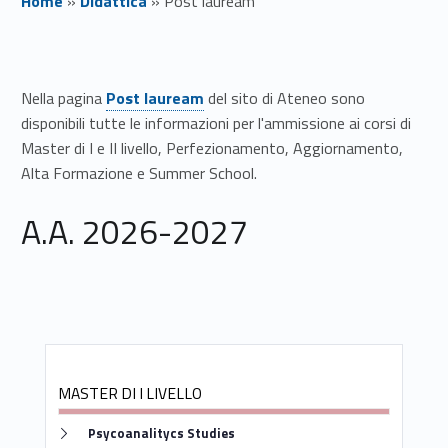
Home
»
Didattica
»
Post lauream
P
o
Nella pagina
Post lauream
del sito di Ateneo sono
disponibili tutte le informazioni per l'ammissione ai corsi di
s
Master di I e II livello, Perfezionamento, Aggiornamento,
Alta Formazione e Summer School.
t
l
A.A. 2026-2027
a
u
r
e
MASTER DI I LIVELLO
a
Link identifier #identifier__81277-1
Psycoanalitycs Studies