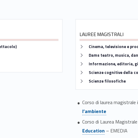
LAUREE MAGISTRALI
Link identifier #identifier__76604-7
ettacolo)
Cinema, televisione e pr
Link identifier #identifier__180804-8
Dams teatro, musica, da
Link identifier #identifier__128901-9
Informazione, editoria, 
Link identifier #identifier__161730-10
Scienze cognitive della c
Link identifier #identifier__199210-11
Scienze filosofiche
Corso di laurea magistrale 
l’ambiente
Corso di Laurea Magistrale
Education
– EMEDIA