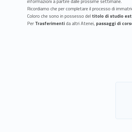
e
informazioni a partire dalle prossime settimane.
Ricordiamo che per completare il processo di immatrico
l
Coloro che sono in possesso del
titolo di studio es
Per
Trasferimenti
da altri Atenei,
passaggi di cors
a
u
r
e
e
m
a
g