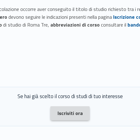
lazione occorre aver conseguito il titolo di studio richiesto tra i r
tero
devono seguire le indicazioni presenti nella pagina
Iscrizione c
o
di studio di Roma Tre,
abbreviazioni di corso
consultare il
band
Se hai già scelto il corso di studi di tuo interesse
Link identifier #identifier__83144-1
Iscriviti ora