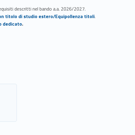
equisiti descritti nel bando a.a. 2026/2027.
on titolo di studio estero/Equipollenza titoli
.
o dedicato
.