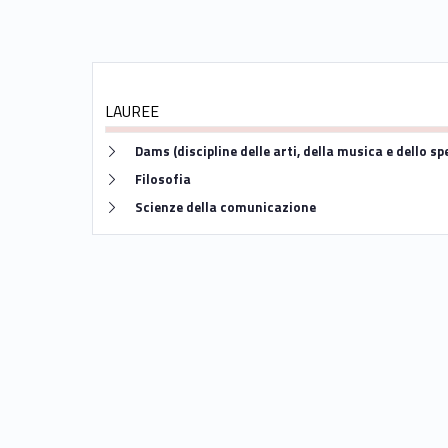
LAUREE
Link identifier #identifier__192115-4
Dams (discipline delle arti, della musica e dello sp
Link identifier #identifier__10695-5
Filosofia
Link identifier #identifier__124529-6
Scienze della comunicazione