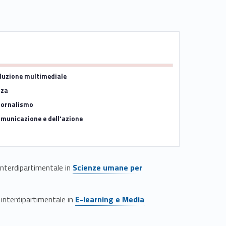
oduzione multimediale
nza
giornalismo
omunicazione e dell'azione
Link identifier #identifier__34611-12
interdipartimentale in
Scienze umane per
Link identifier #identifier__129428-13
 interdipartimentale in
E-learning e Media