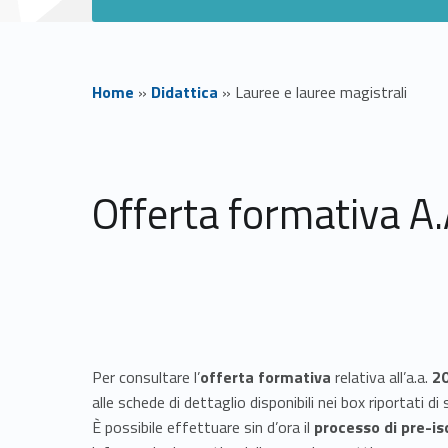
Home
»
Didattica
»
Lauree e lauree magistrali
L
a
Offerta formativa A
u
r
e
Per consultare l’
offerta formativa
relativa all’a.a.
2
e
alle schede di dettaglio disponibili nei box riportati di
È possibile effettuare sin d’ora il
processo di pre-is