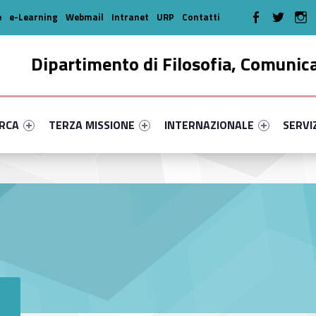
WebMan on Faceboo
WebMan on T
We
e
e-Learning
Webmail
Intranet
URP
Contatti
Dipartimento di Filosofia, Comunic
enu-primary-48853-16
dentifier #link-menu-primary-29476-35
Link identifier #link-menu-primary-98635-46
Link identifier #link-menu-prima
Link ide
ERCA
TERZA MISSIONE
INTERNAZIONALE
SERVI