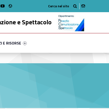
Radio
k
witter
bMan on Instagram
WebMan on Youtube
azione e Spettacolo
ry-86079-52
ntifier #link-menu-primary-39975-63
ZI E RISORSE