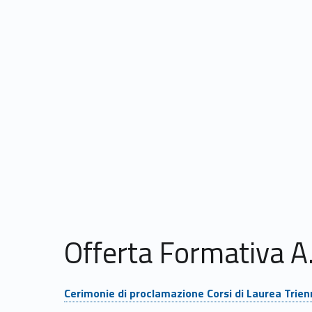
Offerta Formativa 
Link identifier #identifier__184921-3
Cerimonie di proclamazione Corsi di Laurea Trien