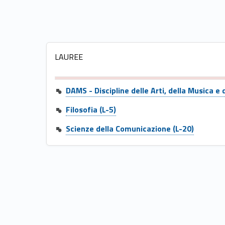
i
s
LAUREE
t
r
DAMS - Discipline delle Arti, della Musica e 
Filosofia (L-5)
a
Scienze della Comunicazione (L-20)
l
i