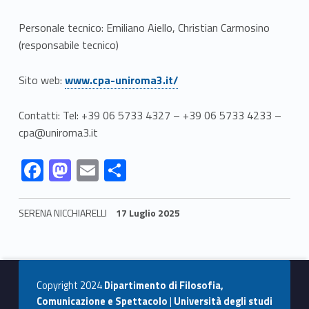
A
u
Personale tecnico: Emiliano Aiello, Christian Carmosino
(responsabile tecnico)
d
Link identifier #identifier__49834-1
i
Sito web:
www.cpa-uniroma3.it/
o
Contatti: Tel: +39 06 5733 4327 – +39 06 5733 4233 –
cpa@uniroma3.it
v
Link identifier #identifier__35238-2
Link identifier #identifier__43452-3
Link identifier #identifier__26869-4
Link identifier #identifier__32527-5
F
M
E
C
i
ac
as
m
o
s
e
to
ai
n
SERENA NICCHIARELLI
17 Luglio 2025
i
b
d
l
di
Skip back to navigation
v
o
o
vi
o
n
di
i
Copyright 2024
Dipartimento di Filosofia,
k
Comunicazione e Spettacolo
|
Università degli studi