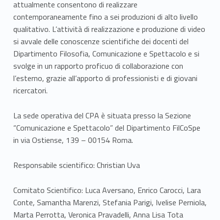
o
attualmente consentono di realizzare
contemporaneamente fino a sei produzioni di alto livello
P
qualitativo. L’attività di realizzazione e produzione di video
r
si avvale delle conoscenze scientifiche dei docenti del
Dipartimento Filosofia, Comunicazione e Spettacolo e si
o
svolge in un rapporto proficuo di collaborazione con
l’esterno, grazie all’apporto di professionisti e di giovani
d
ricercatori.
u
La sede operativa del CPA è situata presso la Sezione
z
“Comunicazione e Spettacolo” del Dipartimento FilCoSpe
i
in via Ostiense, 139 – 00154 Roma.
o
Responsabile scientifico: Christian Uva
n
Comitato Scientifico: Luca Aversano, Enrico Carocci, Lara
e
Conte, Samantha Marenzi, Stefania Parigi, Ivelise Perniola,
Marta Perrotta, Veronica Pravadelli, Anna Lisa Tota