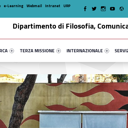
R
WebMan on Facebook
WebMan on Twitter
WebMan on Instagr
WebMan on Y
e
e-Learning
Webmail
Intranet
URP
Dipartimento di Filosofia, Comunic
enu-primary-48325-16
dentifier #link-menu-primary-35126-35
Link identifier #link-menu-primary-69055-46
Link identifier #link-menu-prima
Link ide
ERCA
TERZA MISSIONE
INTERNAZIONALE
SERVI