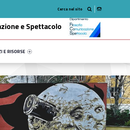
adio
am
outube
azione e Spettacolo
ry-87610-52
ntifier #link-menu-primary-95264-63
ZI E RISORSE