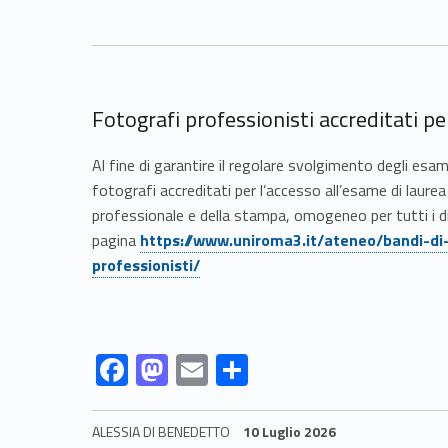
Fotografi professionisti accreditati pe
Al fine di garantire il regolare svolgimento degli esam
fotografi accreditati per l’accesso all’esame di laure
professionale e della stampa, omogeneo per tutti i dip
Link identifier #identifier__52315-6
pagina
https://www.uniroma3.it/ateneo/bandi-di
professionisti/
Link identifier #identifier__196918-7
Link identifier #identifier__115512-8
Link identifier #identifier__29694-9
Link identifier #identifier__24958-10
F
M
E
C
ac
as
m
o
e
to
ai
n
ALESSIA DI BENEDETTO
10 Luglio 2026