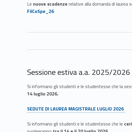
e
Le
nuove scadenze
relative alla domanda di laurea s
s
FilCoSpe_26
a
m
e
d
Sessione estiva a.a. 2025/2026
i
Si informano gli studenti e le studentesse che la ses
14 luglio 2026.
l
Link identifier #identifier__23536-4
SEDUTE DI LAUREA MAGISTRALE LUGLIO 2026
a
Si informano gli studenti e le studentesse che le
cer
u
svolgeranno
tra il 14 e il 20 luglio 2026
.