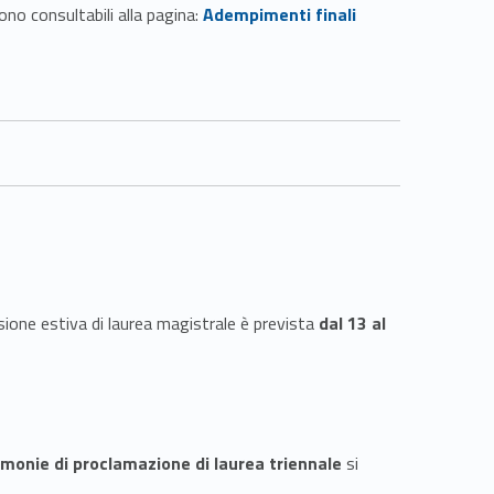
Link identifier #identifier__17466-3
ono consultabili alla pagina:
Adempimenti finali
sione estiva di laurea magistrale è prevista
dal 13 al
imonie di proclamazione di laurea triennale
si