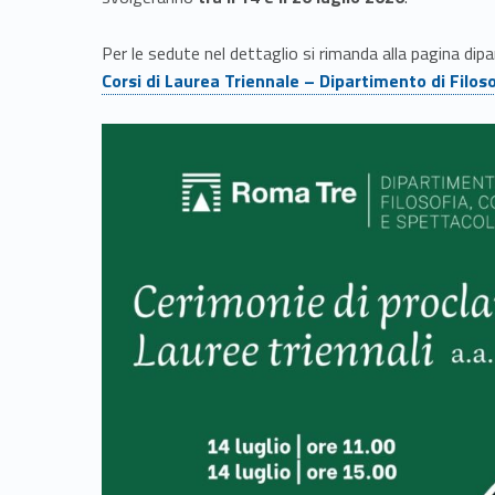
r
Per le sedute nel dettaglio si rimanda alla pagina di
e
Corsi di Laurea Triennale – Dipartimento di Filo
a