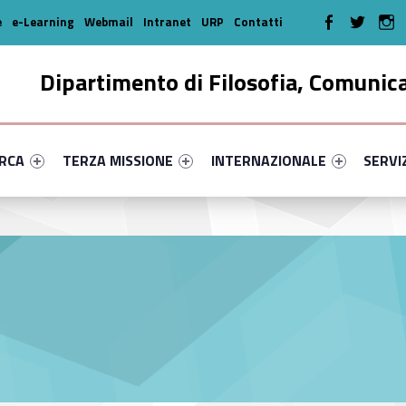
WebMan on Faceboo
WebMan on T
We
e
e-Learning
Webmail
Intranet
URP
Contatti
Dipartimento di Filosofia, Comunic
enu-primary-25335-16
dentifier #link-menu-primary-5002-35
Link identifier #link-menu-primary-81219-46
Link identifier #link-menu-prima
Link ide
ERCA
TERZA MISSIONE
INTERNAZIONALE
SERVI