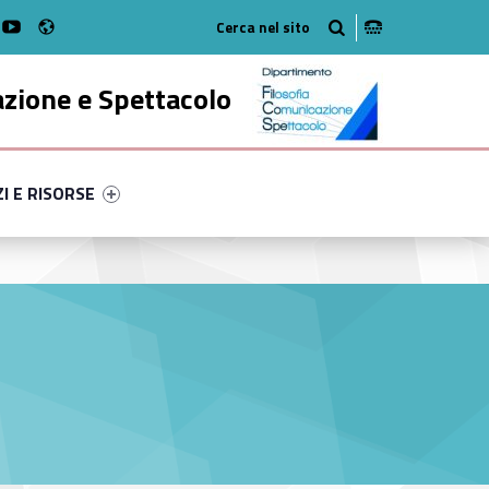
Radio
k
witter
bMan on Instagram
WebMan on Youtube
azione e Spettacolo
ry-34923-52
ntifier #link-menu-primary-6298-63
ZI E RISORSE