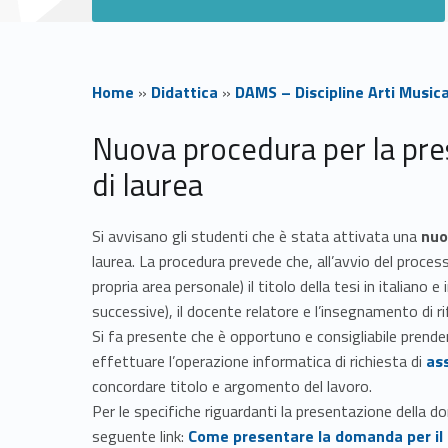
Home
»
Didattica
»
DAMS – Discipline Arti Music
T
Nuova procedura per la pr
di laurea
e
s
Si avvisano gli studenti che è stata attivata una
nuo
laurea. La procedura prevede che, all’avvio del proces
i
propria area personale) il titolo della tesi in italiano 
successive), il docente relatore e l’insegnamento di r
e
Si fa presente che è opportuno e consigliabile prend
Link identifier #identifier__74932-1
effettuare l’operazione informatica di richiesta di
as
d
concordare titolo e argomento del lavoro.
Per le specifiche riguardanti la presentazione della d
Link identifier #identifier__81763-2
seguente link:
Come presentare la domanda per il 