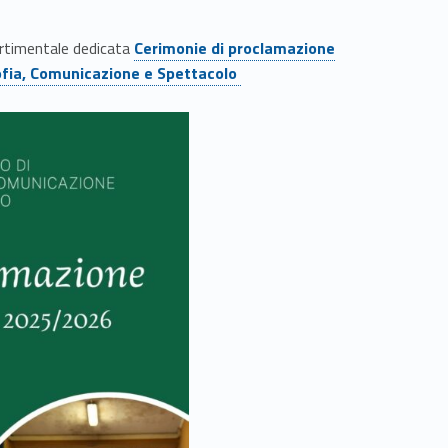
Link identifier #identifier__21642-5
partimentale dedicata
Cerimonie di proclamazione
sofia, Comunicazione e Spettacolo