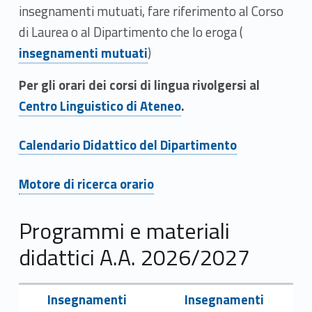
i
insegnamenti mutuati, fare riferimento al Corso
Link identifier #identifier__149036-3
di Laurea o al Dipartimento che lo eroga (
insegnamenti mutuati
)
Link identifier #identifier__134593-4
Per gli orari dei corsi di lingua rivolgersi al
Centro Linguistico di Ateneo
.
Link identifier #identifier__194586-5
Calendario Didattico del Dipartimento
Link identifier #identifier__129723-6
Motore di ricerca orario
Programmi e materiali
didattici A.A. 2026/2027
Link identifier #identifier__40882-7
Link identifier #identifier__55553-8
Insegnamenti
Insegnamenti