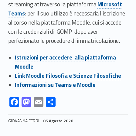
Link identifier #identifier__25821-11
streaming attraverso la piattaforma
Microsoft
Teams
: p
er il suo utilizzo è necessaria l’iscrizione
al corso nella piattaforma Moodle, cui si accede
con le credenziali di GOMP dopo aver
perfezionato le procedure di immatricolazione.
Link identifier #identifier__1325
Link identifier #identifier__19840-12
Istruzioni per accedere alla piattaforma
Moodle
Link identifier #identifier__128683-13
Link Moodle Filosofia e Scienze Filosofiche
Link identifier #identifier__38105-14
Informazioni su Teams e Moodle
Link identifier #identifier__89498-
Link identifier #identifier__75841-15
Link identifier #identifier__50265-16
Link identifier #identifier__150488-17
Link identifier #identifier__56876-18
F
M
E
C
ac
as
m
o
e
to
ai
n
GIOVANNA CERRI
05 Agosto 2026
b
d
l
di
Skip back to navigation