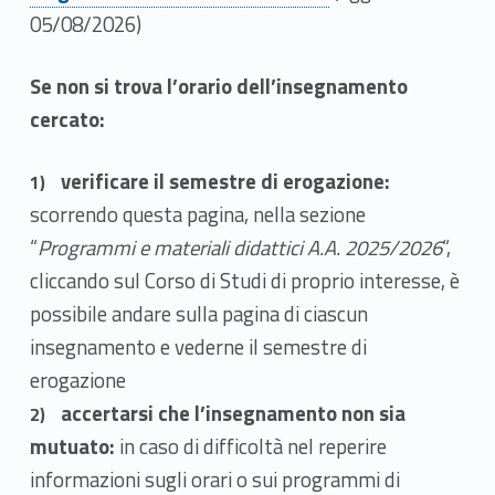
i
05/08/2026)
–
Se non si trova l’orario dell’insegnamento
a
cercato:
u
verificare il semestre di erogazione:
l
scorrendo questa pagina, nella sezione
e
“
Programmi e materiali didattici A.A. 2025/2026
“,
cliccando sul Corso di Studi di proprio interesse, è
e
possibile andare sulla pagina di ciascun
o
insegnamento e vederne il semestre di
r
erogazione
accertarsi che l’insegnamento non sia
a
mutuato:
in caso di difficoltà nel reperire
r
informazioni sugli orari o sui programmi di