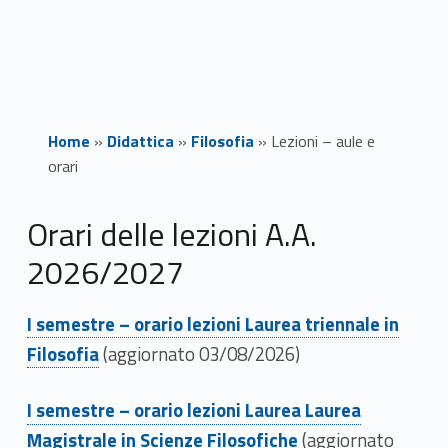
Home
»
Didattica
»
Filosofia
»
Lezioni – aule e
orari
L
Orari delle lezioni A.A.
2026/2027
e
z
Link identifier #identifier__198271-1
I semestre – orario lezioni Laurea triennale in
i
Filosofia
(aggiornato 03/08/2026)
o
Link identifier #identifier__49179-2
I semestre – orario lezioni Laurea Laurea
n
Magistrale in Scienze Filosofiche
(aggiornato