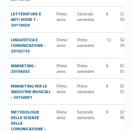
LETTERATURE E
Primo
Secondo
6
COMP
ARTI VISIVE 1 -
anno
semestre
01/A
20710026
LINGUISTICA E
Primo
Primo
12
GLOT-
COMUNICAZIONE -
anno
semestre
01/A
20702733
MARKETING -
Primo
Primo
6
ECON-
20704032
anno
semestre
07/A
MARKETING PER LE
Primo
Primo
6
ECON-
INDUSTRIE MUSICALI
anno
semestre
07/A
- 20740051
METODOLOGIE
Primo
Secondo
6
GSPS-
DELLE SCIENZE
anno
semestre
06/A
DELLA
COMUNICAZIONE -