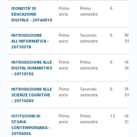
IDONEITA' DI
Primo
Primo
6
EDUCAZIONE
anno
semestre
DIGITALE - 20740019
INTRODUZIONE
Primo
Secondo
6
INFO-
ALL'INFORMATICA -
anno
semestre
01/A
20710378
INTRODUZIONE ALLE
Primo
Primo
6
HIST-
DIGITAL HUMANITIES
anno
semestre
04/C
- 20710702
INTRODUZIONE ALLE
Primo
Secondo
6
PHIL-
SCIENZE COGNITIVE
anno
semestre
01/A
- 20710283
ISTITUZIONI DI
Primo
Primo
12
HIST-
STORIA
anno
semestre
03/A
CONTEMPORANEA -
20704034