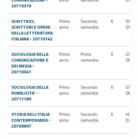
20710379
SCRITTRICI,
Primo
Secondo
6
ITAL-
SCRITTORI E OPERE
anno
semestre
01/A
DELLA LETTERATURA
ITALIANA - 20710142
SOCIOLOGIA DELLA
Primo
Primo
6
GSPS-
COMUNICAZIONE E
anno
semestre
06/A
DEI MEDIA -
20710041
SOCIOLOGIA DELLA
Primo
Secondo
6
GSPS-
PUBBLICITA' -
anno
semestre
06/A
20711189
STORIA DELL'ITALIA
Primo
Secondo
6
HIST-
CONTEMPORANEA -
anno
semestre
03/A
20709897