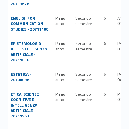
20711626
ENGLISH FOR
Primo
Secondo
6
ANGL-
COMMUNICATION
anno
semestre
01/C
STUDIES - 20711188
EPISTEMOLOGIA
Primo
Secondo
6
PHIL-
DELL'INTELLIGENZA
anno
semestre
02/A
ARTIFICIALE -
20711636
ESTETICA -
Primo
Secondo
6
PHIL-
20704096
anno
semestre
04/A
ETICA, SCIENZE
Primo
Secondo
6
PHIL-
COGNITIVE E
anno
semestre
03/A
INTELLIGENZA
ARTIFICIALE -
20711963