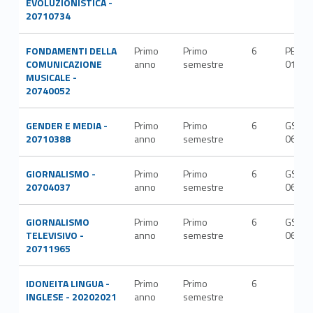
EVOLUZIONISTICA -
20710734
FONDAMENTI DELLA
Primo
Primo
6
PEMM
COMUNICAZIONE
anno
semestre
01/C
MUSICALE -
20740052
GENDER E MEDIA -
Primo
Primo
6
GSPS-
20710388
anno
semestre
06/A
GIORNALISMO -
Primo
Primo
6
GSPS-
20704037
anno
semestre
06/A
GIORNALISMO
Primo
Primo
6
GSPS-
TELEVISIVO -
anno
semestre
06/A
20711965
IDONEITA LINGUA -
Primo
Primo
6
INGLESE - 20202021
anno
semestre