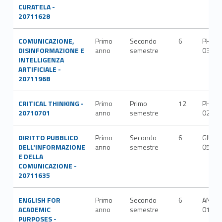
CURATELA -
20711628
COMUNICAZIONE,
Primo
Secondo
6
PHIL-
DISINFORMAZIONE E
anno
semestre
03/A
INTELLIGENZA
ARTIFICIALE -
20711968
CRITICAL THINKING -
Primo
Primo
12
PHIL-
20710701
anno
semestre
02/A
DIRITTO PUBBLICO
Primo
Secondo
6
GIUR-
DELL'INFORMAZIONE
anno
semestre
05/A
E DELLA
COMUNICAZIONE -
20711635
ENGLISH FOR
Primo
Secondo
6
ANGL-
ACADEMIC
anno
semestre
01/C
PURPOSES -