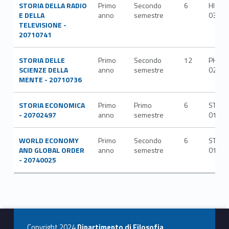
STORIA DELLA RADIO
Primo
Secondo
6
HIST-
E DELLA
anno
semestre
03/A
TELEVISIONE -
20710741
STORIA DELLE
Primo
Secondo
12
PHIL-
SCIENZE DELLA
anno
semestre
02/A
MENTE - 20710736
STORIA ECONOMICA
Primo
Primo
6
STEC-
- 20702497
anno
semestre
01/B
WORLD ECONOMY
Primo
Secondo
6
STEC-
AND GLOBAL ORDER
anno
semestre
01/B
- 20740025
Copyright 2024
Dipartimento di Filosofia,