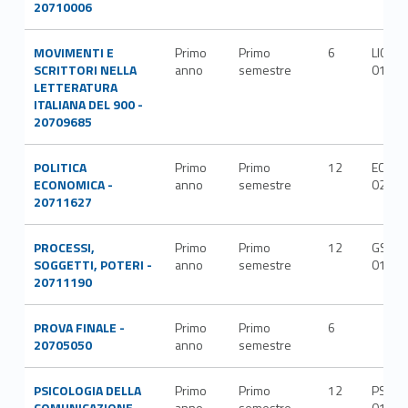
20710006
MOVIMENTI E
Primo
Primo
6
LICO-
SCRITTORI NELLA
anno
semestre
01/A
LETTERATURA
ITALIANA DEL 900 -
20709685
POLITICA
Primo
Primo
12
ECON-
ECONOMICA -
anno
semestre
02/A
20711627
PROCESSI,
Primo
Primo
12
GSPS-
SOGGETTI, POTERI -
anno
semestre
01/A
20711190
PROVA FINALE -
Primo
Primo
6
20705050
anno
semestre
PSICOLOGIA DELLA
Primo
Primo
12
PSIC-
COMUNICAZIONE -
anno
semestre
01/A