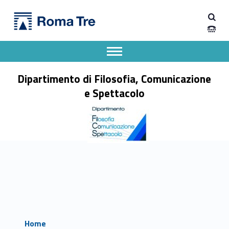
Primary Menu
Dipartimento di Filosofia, Comunicazione e Spettacolo
Dipartimento di Filosofia, Comunicazione e Spettacolo
Apri il menu secondario
Header info sidebar
Dipartimento di Filosofia, Comunicazione
e Spettacolo
Home