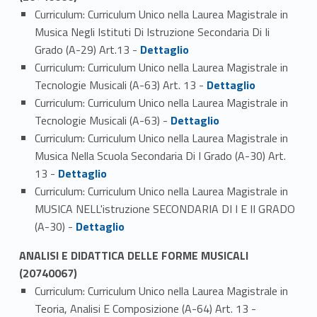
Curriculum: Curriculum Unico nella Laurea Magistrale in
Musica Negli Istituti Di Istruzione Secondaria Di Ii
Link identifier #identifier_person_84501-1
Grado (A-29) Art.13 -
Dettaglio
Curriculum: Curriculum Unico nella Laurea Magistrale in
Link identifier #identifier_person_22198-2
Tecnologie Musicali (A-63) Art. 13 -
Dettaglio
Curriculum: Curriculum Unico nella Laurea Magistrale in
Link identifier #identifier_person_86851-3
Tecnologie Musicali (A-63) -
Dettaglio
Curriculum: Curriculum Unico nella Laurea Magistrale in
Musica Nella Scuola Secondaria Di I Grado (A-30) Art.
Link identifier #identifier_person_68836-4
13 -
Dettaglio
Curriculum: Curriculum Unico nella Laurea Magistrale in
MUSICA NELL'istruzione SECONDARIA DI I E II GRADO
Link identifier #identifier_person_20572-5
(A-30) -
Dettaglio
ANALISI E DIDATTICA DELLE FORME MUSICALI
(20740067)
Curriculum: Curriculum Unico nella Laurea Magistrale in
Link identifier #identifier_person_42886-1
Teoria, Analisi E Composizione (A-64) Art. 13 -