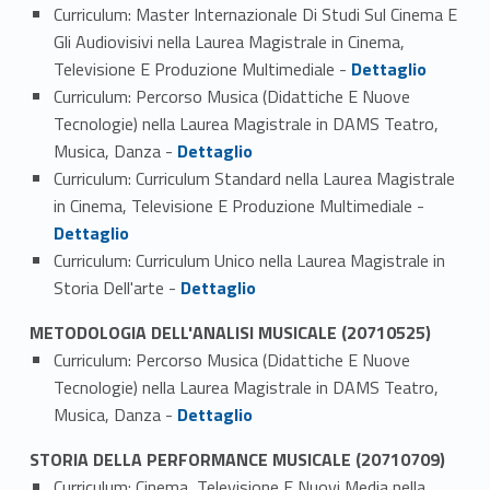
Curriculum: Master Internazionale Di Studi Sul Cinema E
Gli Audiovisivi nella Laurea Magistrale in Cinema,
Link identifier #identifier_person_93483-1
Televisione E Produzione Multimediale -
Dettaglio
Curriculum: Percorso Musica (Didattiche E Nuove
Tecnologie) nella Laurea Magistrale in DAMS Teatro,
Link identifier #identifier_person_1345-2
Musica, Danza -
Dettaglio
Curriculum: Curriculum Standard nella Laurea Magistrale
Link identifier #identifier_person_162468-3
in Cinema, Televisione E Produzione Multimediale -
Dettaglio
Curriculum: Curriculum Unico nella Laurea Magistrale in
Link identifier #identifier_person_182759-4
Storia Dell'arte -
Dettaglio
METODOLOGIA DELL'ANALISI MUSICALE (20710525)
Curriculum: Percorso Musica (Didattiche E Nuove
Tecnologie) nella Laurea Magistrale in DAMS Teatro,
Link identifier #identifier_person_108069-1
Musica, Danza -
Dettaglio
STORIA DELLA PERFORMANCE MUSICALE (20710709)
Curriculum: Cinema, Televisione E Nuovi Media nella