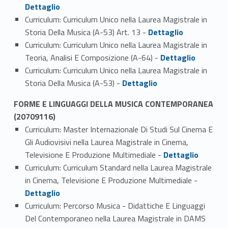
Dettaglio
Curriculum: Curriculum Unico nella Laurea Magistrale in
Link identifier #identifier_person_66076-2
Storia Della Musica (A-53) Art. 13 -
Dettaglio
Curriculum: Curriculum Unico nella Laurea Magistrale in
Link identifier #identifier_person_82951-3
Teoria, Analisi E Composizione (A-64) -
Dettaglio
Curriculum: Curriculum Unico nella Laurea Magistrale in
Link identifier #identifier_person_127507-4
Storia Della Musica (A-53) -
Dettaglio
FORME E LINGUAGGI DELLA MUSICA CONTEMPORANEA
(20709116)
Curriculum: Master Internazionale Di Studi Sul Cinema E
Gli Audiovisivi nella Laurea Magistrale in Cinema,
Link identifier #identifier_person_26988-1
Televisione E Produzione Multimediale -
Dettaglio
Curriculum: Curriculum Standard nella Laurea Magistrale
Link identifier #identifier_person_44760-2
in Cinema, Televisione E Produzione Multimediale -
Dettaglio
Curriculum: Percorso Musica - Didattiche E Linguaggi
Del Contemporaneo nella Laurea Magistrale in DAMS
Link identifier #identifier_person_81608-3