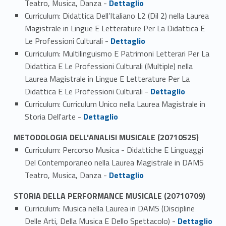
Teatro, Musica, Danza -
Dettaglio
Curriculum: Didattica Dell’Italiano L2 (Dil 2) nella Laurea
Magistrale in Lingue E Letterature Per La Didattica E
Link identifier #identifier_person_36368-4
Le Professioni Culturali -
Dettaglio
Curriculum: Multilinguismo E Patrimoni Letterari Per La
Didattica E Le Professioni Culturali (Multiple) nella
Laurea Magistrale in Lingue E Letterature Per La
Link identifier #identifier_person_147564-5
Didattica E Le Professioni Culturali -
Dettaglio
Curriculum: Curriculum Unico nella Laurea Magistrale in
Link identifier #identifier_person_103497-6
Storia Dell'arte -
Dettaglio
METODOLOGIA DELL'ANALISI MUSICALE (20710525)
Curriculum: Percorso Musica - Didattiche E Linguaggi
Del Contemporaneo nella Laurea Magistrale in DAMS
Link identifier #identifier_person_103649-1
Teatro, Musica, Danza -
Dettaglio
STORIA DELLA PERFORMANCE MUSICALE (20710709)
Curriculum: Musica nella Laurea in DAMS (Discipline
Link identifier #identifier_person_136617-1
Delle Arti, Della Musica E Dello Spettacolo) -
Dettaglio