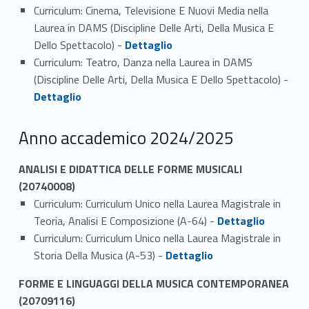
Curriculum: Cinema, Televisione E Nuovi Media nella
Laurea in DAMS (Discipline Delle Arti, Della Musica E
Link identifier #identifier_person_98348-2
Dello Spettacolo) -
Dettaglio
Curriculum: Teatro, Danza nella Laurea in DAMS
(Discipline Delle Arti, Della Musica E Dello Spettacolo) -
Link identifier #identifier_person_107581-3
Dettaglio
Anno accademico 2024/2025
ANALISI E DIDATTICA DELLE FORME MUSICALI
(20740008)
Curriculum: Curriculum Unico nella Laurea Magistrale in
Link identifier #identifier_person_69872-1
Teoria, Analisi E Composizione (A-64) -
Dettaglio
Curriculum: Curriculum Unico nella Laurea Magistrale in
Link identifier #identifier_person_122445-2
Storia Della Musica (A-53) -
Dettaglio
FORME E LINGUAGGI DELLA MUSICA CONTEMPORANEA
(20709116)