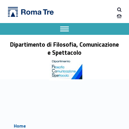
Primary Menu
Dipartimento di Filosofia, Comunicazione e Spettacolo
Dipartimento di Filosofia, Comunicazione e Spettacolo
Apri il menu secondario
Header info sidebar
Dipartimento di Filosofia, Comunicazione
e Spettacolo
Home