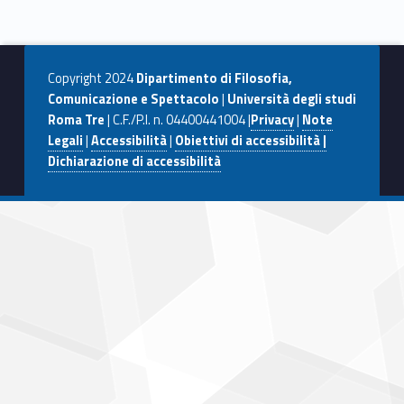
b
d
l
di
Skip back to navigation
o
o
vi
o
n
di
Copyright 2024
Dipartimento di Filosofia,
k
Comunicazione e Spettacolo
|
Università degli studi
Roma Tre
| C.F./P.I. n. 04400441004 |
Privacy
|
Note
Legali
|
Accessibilità
|
Obiettivi di accessibilità |
Dichiarazione di accessibilità