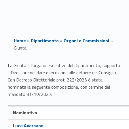
Home
»
Dipartimento
»
Organi e Commissioni
»
Giunta
G
La Giunta è l’organo esecutivo del Dipartimento, supporta
il Direttore nel dare esecuzione alle delibere del Consiglio.
i
Con Decreto Direttoriale prot. 222/2025 è stata
u
nominata la seguente composizione, con termine del
mandato 31/10/2027:
n
t
Nominativo
a
Link identifier #identifier__33402-1
Luca Aversano