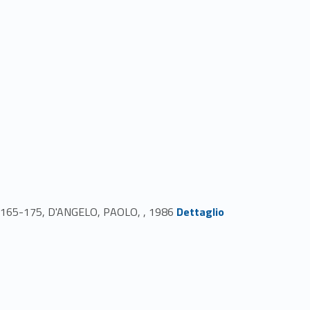
Link identifier #identifier_person_33988-61
pp. 165-175, D'ANGELO, PAOLO, , 1986
Dettaglio