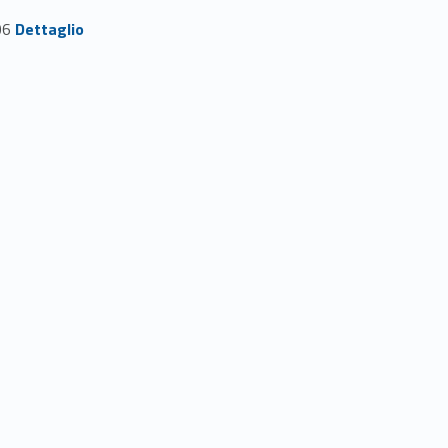
Link identifier #identifier_person_51211-32
06
Dettaglio