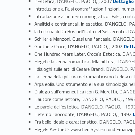
L'Estetica, D'ANGELO, PAOLO, , 2007
Dettaglio
Introduzione a Falsi contraffazion finzioni, num
Introduzione al numero monografico "Falsi, contr
Analitici e continentali, in estetica, D'ANGELO, 
la fortuna di Du Bos nell'Italia del Settecento,
Schiller e Manzoni. Quasi una fantasia, D'ANGEL
Link identifier #identifier_person_83881-37
Goethe e Croce, D'ANGELO, PAOLO, , 2002
Dett
One Hundred Years Later: Croce's Estetica, D'A
Hegel e la teoria romantica della pittura,, D'AN
I dialoghi sulle arti di Cesare Brandi, D'ANGELO, 
La teoria della pittura nel romanticismo tedesc
Arpa eolia. Uno strumento e la sua simbologia n
Dialogo sull‘ermeneutica (con G. Moretti), D'AN
L‘autore come lettore, D'ANGELO, PAOLO, , 199
Le parole dell‘estetica, D'ANGELO, PAOLO, , 199
Link identifier #identifie
L‘eterno Laocoonte, D'ANGELO, PAOLO, , 1992
Tra bello ideale e caratteristico, D'ANGELO, PAO
Hegels Aesthetik zwischen System und Emanzip
Link identifier #iden