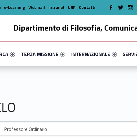
WebMan on Faceboo
WebMan on T
We
e
e-Learning
Webmail
Intranet
URP
Contatti
Dipartimento di Filosofia, Comunic
enu-primary-90786-16
dentifier #link-menu-primary-53484-35
Link identifier #link-menu-primary-76554-46
Link identifier #link-menu-prima
Link ide
ERCA
TERZA MISSIONE
INTERNAZIONALE
SERVI
ELO
Professore Ordinario