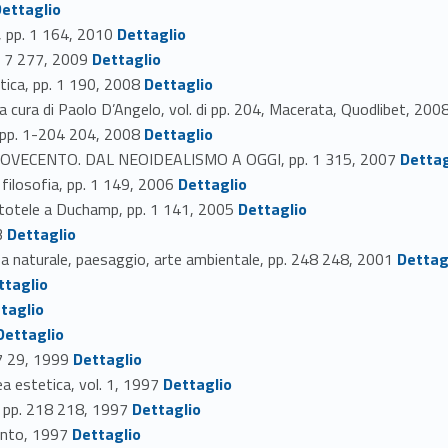
dentifier_person_16884-81
ettaglio
Link identifier #identifier_person_10139-82
pp. 1 164, 2010
Dettaglio
Link identifier #identifier_person_32810-83
 7 277, 2009
Dettaglio
Link identifier #identifier_person_129549-84
tica, pp. 1 190, 2008
Dettaglio
, a cura di Paolo D’Angelo, vol. di pp. 204, Macerata, Quodlibet,
Link identifier #identifier_person_22826-86
, pp. 1-204 204, 2008
Dettaglio
Link identifier #identifier_person_1692-87
NOVECENTO. DAL NEOIDEALISMO A OGGI, pp. 1 315, 2007
Dettag
Link identifier #identifier_person_157731-88
 filosofia, pp. 1 149, 2006
Dettaglio
Link identifier #identifier_person_146903-89
totele a Duchamp, pp. 1 141, 2005
Dettaglio
Link identifier #identifier_person_158355-90
3
Dettaglio
Link identifier #identifier_person_140224-91
a naturale, paesaggio, arte ambientale, pp. 248 248, 2001
Dettag
ttaglio
taglio
fier #identifier_person_8229-94
Dettaglio
Link identifier #identifier_person_36687-95
 7 29, 1999
Dettaglio
Link identifier #identifier_person_10710-96
ea estetica, vol. 1, 1997
Dettaglio
Link identifier #identifier_person_91776-97
 pp. 218 218, 1997
Dettaglio
Link identifier #identifier_person_2678-98
ento, 1997
Dettaglio