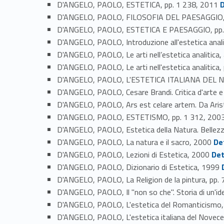
Link identifier #i
D'ANGELO, PAOLO, ESTETICA, pp. 1 238, 2011
D
D'ANGELO, PAOLO, FILOSOFIA DEL PAESAGGIO, 
D'ANGELO, PAOLO, ESTETICA E PAESAGGIO, pp.
D'ANGELO, PAOLO, Introduzione all'estetica anali
D'ANGELO, PAOLO, Le arti nell’estetica analitica
D'ANGELO, PAOLO, Le arti nell'estetica analitica
D'ANGELO, PAOLO, L'ESTETICA ITALIANA DEL 
D'ANGELO, PAOLO, Cesare Brandi. Critica d'arte e
D'ANGELO, PAOLO, Ars est celare artem. Da Aris
D'ANGELO, PAOLO, ESTETISMO, pp. 1 312, 200
D'ANGELO, PAOLO, Estetica della Natura. Bellezz
Link identifier #identifier_person_35653-92
D'ANGELO, PAOLO, La natura e il sacro, 2000
De
Link identifier #identifier_person_40854-93
D'ANGELO, PAOLO, Lezioni di Estetica, 2000
Det
Link identi
D'ANGELO, PAOLO, Dizionario di Estetica, 1999
D'ANGELO, PAOLO, La Religion de la pintura, pp.
D'ANGELO, PAOLO, Il "non so che". Storia di un'id
D'ANGELO, PAOLO, L'estetica del Romanticismo,
D'ANGELO, PAOLO, L'estetica italiana del Novec