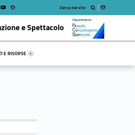
Radio
k
witter
bMan on Instagram
WebMan on Youtube
azione e Spettacolo
ry-35610-52
ntifier #link-menu-primary-67136-63
ZI E RISORSE