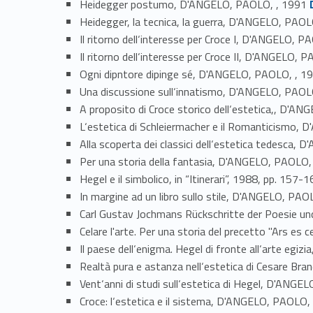
Heidegger postumo, D'ANGELO, PAOLO, , 1991
Heidegger, la tecnica, la guerra, D'ANGELO, PAOL
Il ritorno dell‘interesse per Croce I, D'ANGELO, P
Il ritorno dell‘interesse per Croce II, D'ANGELO, 
Ogni dipntore dipinge sé, D'ANGELO, PAOLO, , 1
Una discussione sull‘innatismo, D'ANGELO, PAOL
A proposito di Croce storico dell‘estetica,, D'A
L‘estetica di Schleiermacher e il Romanticismo,
Alla scoperta dei classici dell‘estetica tedesca,
Per una storia della fantasia, D'ANGELO, PAOLO,
Hegel e il simbolico, in “Itinerari”, 1988, pp. 1
In margine ad un libro sullo stile, D'ANGELO, PAO
Carl Gustav Jochmans Rückschritte der Poesie u
Celare l'arte. Per una storia del precetto "Ars e
Il paese dell‘enigma. Hegel di fronte all‘arte eg
Realtà pura e astanza nell‘estetica di Cesare Br
Vent‘anni di studi sull‘estetica di Hegel, D'ANGE
Croce: l‘estetica e il sistema, D'ANGELO, PAOLO,