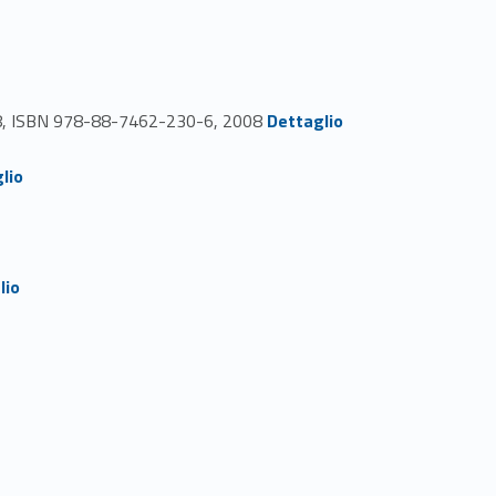
Link identifier #identifier_person_72287-85
 2008, ISBN 978-88-7462-230-6, 2008
Dettaglio
lio
lio