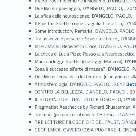
Il vero Postmoderno? è il Moderno, D'ANGELO, 
Due libri sul paesaggio, D'ANGELO, PAOLO, , 201
La sfida delle neuroscienze, D'ANGELO, PAOLO, 
Il Faust di Goethe come tragedia filosofica, D'
Some Introductory Remarks, D'ANGELO, PAOLO,
Tra assenze e presenze. Sciascia e Croce., D'AN
Intervista su Benedetto Croce, D'ANGELO, PAOL
La critica di Lucia Pizzo Russo alla Neuroesteti
Manzoni legge Goethe (che legge Manzoni), D'A
Cosa è successo all'arte di massa?, D'ANGELO, 
Due libri di teoria della letteratura (e un grido d
Link identifier #identifier_person_199772-24
Atmosferologia, D'ANGELO, PAOLO, , 2012
Dett
CONTRO LA BELLEZZA, D'ANGELO, PAOLO, , 20
IL RITORNO DEL TRATTATO FILOSOFICO, D'ANG
Pragmatist Aesthetics by Richard Shusterman; A
Tre modi (più uno) di intendere l'estetica, D'AN
TRE LETTURE FILOSOFICHE DEL FAUST, D'ANGE
GEOFILMICA, OVVERO COSA PUò FARE IL CINEM
Link identifier #identifier_person_100899-31