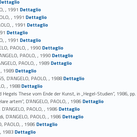
Dettaglio
Link identifier #identifier_person_45635-50
O, , 1991
Dettaglio
Link identifier #identifier_person_84708-51
AOLO, , 1991
Dettaglio
Link identifier #identifier_person_144410-52
PAOLO, , 1991
Dettaglio
Link identifier #identifier_person_63006-53
991
Dettaglio
Link identifier #identifier_person_155065-54
O, , 1991
Dettaglio
Link identifier #identifier_person_83834-55
NGELO, PAOLO, , 1990
Dettaglio
Link identifier #identifier_person_55348-56
 D'ANGELO, PAOLO, , 1990
Dettaglio
Link identifier #identifier_person_178017-57
 D'ANGELO, PAOLO, , 1989
Dettaglio
Link identifier #identifier_person_117421-58
 , 1989
Dettaglio
Link identifier #identifier_person_130772-59
57-165, D'ANGELO, PAOLO, , 1988
Dettaglio
Link identifier #identifier_person_195416-60
LO, , 1988
Dettaglio
nd Hegels These vom Ende der Kunst, in „Hegel-Studien“, 1986, 
Link identifier #identifier_person_162654-62
s celare artem", D'ANGELO, PAOLO, , 1986
Dettaglio
Link identifier #identifier_person_15674-63
izia, D'ANGELO, PAOLO, , 1986
Dettaglio
Link identifier #identifier_person_45519-64
andi, D'ANGELO, PAOLO, , 1986
Dettaglio
Link identifier #identifier_person_167486-65
LO, PAOLO, , 1986
Dettaglio
Link identifier #identifier_person_103431-66
 , 1983
Dettaglio
Link identifier #identifier_person_70745-67