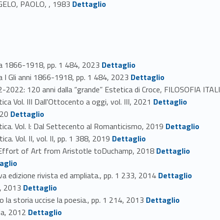
ANGELO, PAOLO, , 1983
Dettaglio
Link identifier #identifier_person_83466-68
a 1866-1918, pp. 1 484, 2023
Dettaglio
Link identifier #identifier_person_169130-69
 I Gli anni 1866-1918, pp. 1 484, 2023
Dettaglio
22: 120 anni dalla “grande” Estetica di Croce, FILOSOFIA ITA
Link identifier #identifier_person_141360-71
a Vol. III Dall'Ottocento a oggi, vol. III, 2021
Dettaglio
Link identifier #identifier_person_94145-72
020
Dettaglio
Link identifier #identifier_person_6450-73
ica. Vol. I: Dal Settecento al Romanticismo, 2019
Dettaglio
Link identifier #identifier_person_178-74
. Vol. II, vol. II, pp. 1 388, 2019
Dettaglio
Link identifier #identifier_person_169339-75
Effort of Art from Aristotle toDuchamp, 2018
Dettaglio
aglio
Link identifier #identifier_person_135052-77
 edizione rivista ed ampliata., pp. 1 233, 2014
Dettaglio
Link identifier #identifier_person_4847-78
, 2013
Dettaglio
Link identifier #identifier_person_83403-79
a storia uccise la poesia., pp. 1 214, 2013
Dettaglio
Link identifier #identifier_person_67159-80
fia, 2012
Dettaglio