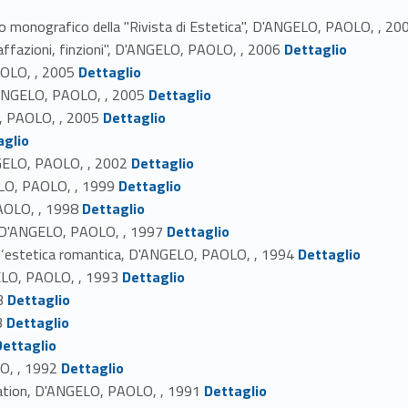
ero monografico della "Rivista di Estetica", D'ANGELO, PAOLO, , 20
Link identifier #identifier_person_191969-33
affazioni, finzioni", D'ANGELO, PAOLO, , 2006
Dettaglio
Link identifier #identifier_person_65596-34
PAOLO, , 2005
Dettaglio
Link identifier #identifier_person_109423-35
 D'ANGELO, PAOLO, , 2005
Dettaglio
Link identifier #identifier_person_151248-36
O, PAOLO, , 2005
Dettaglio
aglio
Link identifier #identifier_person_37653-38
NGELO, PAOLO, , 2002
Dettaglio
Link identifier #identifier_person_145170-39
GELO, PAOLO, , 1999
Dettaglio
Link identifier #identifier_person_78799-40
PAOLO, , 1998
Dettaglio
Link identifier #identifier_person_193891-41
o, D'ANGELO, PAOLO, , 1997
Dettaglio
Link identifier #identifier_person_70467-42
ell‘estetica romantica, D'ANGELO, PAOLO, , 1994
Dettaglio
Link identifier #identifier_person_53205-43
GELO, PAOLO, , 1993
Dettaglio
Link identifier #identifier_person_42741-44
3
Dettaglio
Link identifier #identifier_person_182071-45
3
Dettaglio
r_person_16384-46
Dettaglio
Link identifier #identifier_person_67941-47
LO, , 1992
Dettaglio
Link identifier #identifier_person_63652-48
ation, D'ANGELO, PAOLO, , 1991
Dettaglio
tifier_person_194426-49