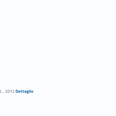
Link identifier #identifier_person_96609-27
, , 2012
Dettaglio