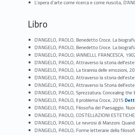
L‘opera d‘arte come ricerca e come riuscita, D'
Libro
D'ANGELO, PAOLO, Benedetto Croce. La biografi
D'ANGELO, PAOLO, Benedetto Croce. La biografia
D'ANGELO, PAOLO; IANNELLI, FRANCESCA, 1902-20
D'ANGELO, PAOLO, Attraverso la storia dell'estetic
D'ANGELO, PAOLO, La tirannia delle emozioni, 2
D'ANGELO, PAOLO, Attraverso la storia dell'estet
D'ANGELO, PAOLO, Attraverso la Storia dell'estetica
D'ANGELO, PAOLO, Sprezzatura. Concealing the 
Link identifier #identifier_person_31793-76
D'ANGELO, PAOLO, Il problema Croce, 2015
Dett
D'ANGELO, PAOLO, Filosofia del Paesaggio. Nuova
D'ANGELO, PAOLO, COSTELLAZIONI ESTETICHE
D'ANGELO, PAOLO, Le nevrosi di Manzoni. Quando l
D'ANGELO, PAOLO, Forme letterarie della filoso