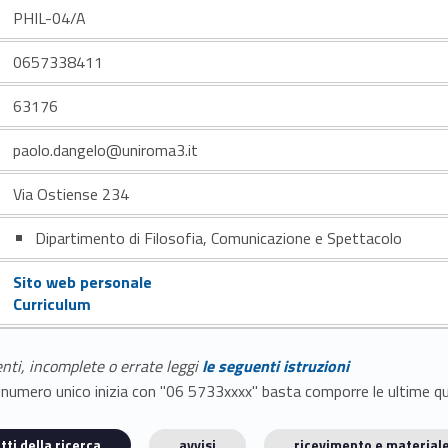
PHIL-04/A
0657338411
63176
paolo.dangelo@uniroma3.it
Via Ostiense 234
Dipartimento di Filosofia, Comunicazione e Spettacolo
Sito web personale
Curriculum
enti, incomplete o errate leggi
le seguenti istruzioni
E il numero unico inizia con "06 5733xxxx" basta comporre le ultime 
tti della ricerca
avvisi
ricevimento e materiale