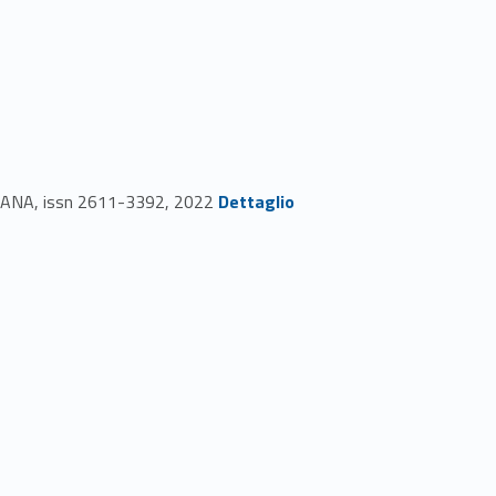
Link identifier #identifier_person_27841-70
LIANA, issn 2611-3392, 2022
Dettaglio