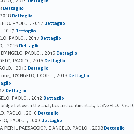
PAOLO, , 2019
Dettaglio
Link identifier #identifier_person_153239-14
8
Dettaglio
Link identifier #identifier_person_88860-15
, 2018
Dettaglio
Link identifier #identifier_person_161731-16
ANGELO, PAOLO, , 2017
Dettaglio
Link identifier #identifier_person_103016-17
 , 2017
Dettaglio
Link identifier #identifier_person_192160-18
GELO, PAOLO, , 2017
Dettaglio
Link identifier #identifier_person_23474-19
O, , 2016
Dettaglio
Link identifier #identifier_person_198697-20
ca, D'ANGELO, PAOLO, , 2015
Dettaglio
Link identifier #identifier_person_49822-21
NGELO, PAOLO, , 2015
Dettaglio
Link identifier #identifier_person_28447-22
PAOLO, , 2013
Dettaglio
Link identifier #identifier_person_114942-23
i allarme), D'ANGELO, PAOLO, , 2013
Dettaglio
aglio
Link identifier #identifier_person_129952-25
12
Dettaglio
Link identifier #identifier_person_65888-26
ELO, PAOLO, , 2012
Dettaglio
 bridge between the analytics and continentals, D'ANGELO, PAOLO
Link identifier #identifier_person_6894-28
GELO, PAOLO, , 2010
Dettaglio
Link identifier #identifier_person_39384-29
LO, PAOLO, , 2009
Dettaglio
Link identifier #identifier_person_149757-30
A PER IL PAESAGGIO?, D'ANGELO, PAOLO, , 2008
Dettaglio