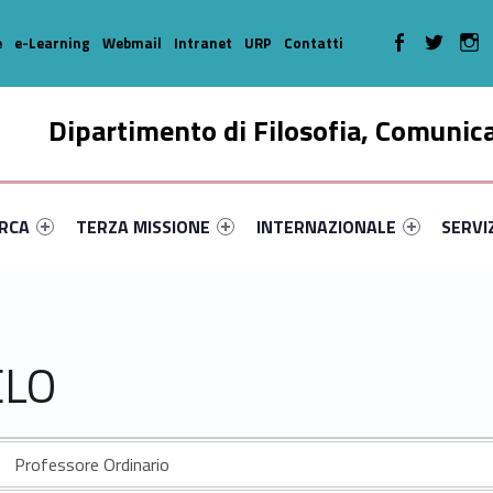
WebMan on Faceboo
WebMan on T
We
e
e-Learning
Webmail
Intranet
URP
Contatti
Dipartimento di Filosofia, Comunic
enu-primary-96896-16
dentifier #link-menu-primary-21499-35
Link identifier #link-menu-primary-74128-46
Link identifier #link-menu-prima
Link ide
ERCA
TERZA MISSIONE
INTERNAZIONALE
SERVI
ELO
Professore Ordinario