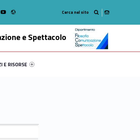
Radio
k
witter
bMan on Instagram
WebMan on Youtube
azione e Spettacolo
ry-27598-52
ntifier #link-menu-primary-75864-63
ZI E RISORSE