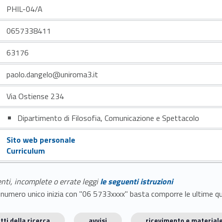
PHIL-04/A
0657338411
63176
paolo.dangelo@uniroma3.it
Via Ostiense 234
Dipartimento di Filosofia, Comunicazione e Spettacolo
Sito web personale
Curriculum
enti, incomplete o errate leggi
le seguenti istruzioni
E il numero unico inizia con "06 5733xxxx" basta comporre le ultime 
tti della ricerca
avvisi
ricevimento e materiale