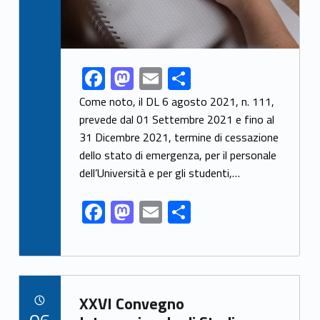
F
M
E
C
Link identifier share facebook archive #share-link-archive-21806
ac
as
m
o
Come noto, il DL 6 agosto 2021, n. 111,
e
to
ai
n
prevede dal 01 Settembre 2021 e fino al
31 Dicembre 2021, termine di cessazione
b
d
l
di
dello stato di emergenza, per il personale
o
o
vi
dell’Università e per gli studenti,…
o
n
di
F
M
E
C
k
ac
as
m
o
e
to
ai
n
b
d
l
di
Link identifier archive #link-archive-61236
o
o
vi
XXVI Convegno
POSTED ON:
06