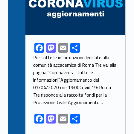
F
M
E
C
Link identifier share facebook archive #share-link-archive-58813
ac
as
m
o
Per tutte le informazioni dedicate alla
e
to
ai
n
comunità accademica di Roma Tre vai alla
pagina "Coronavirus - tutte le
b
d
l
di
informazioni".Aggiornamento del
o
o
vi
07/04/2020 ore 19:00Covid 19: Roma
o
n
di
Tre risponde alla raccolta fondi per la
k
Protezione Civile Aggiornamento…
F
M
E
C
ac
as
m
o