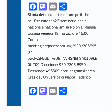
F
M
E
C
Link identifier share facebook archive #share-link-archive-84366
ac
as
m
o
Storia dei concetti e culture politiche
e
to
ai
n
nell’Est europeo2° seminarioIdea di
nazione e nazionalismi in Polonia, Russia,
b
d
l
di
Ucraina venerdì 19 marzo, ore 15.00
o
o
vi
Zoom
o
n
di
meeting:https://zoom.us/j/9307206895
k
0?
pwd=ZjNvdDhxeDBhNVRSNEhSMCt0VkE
0UT09ID riunione: 930 7206 8950
Passcode: 496509Intervengono:Andrea
Graziosi, Università di Napoli Federico…
F
M
E
C
ac
as
m
o
e
to
ai
n