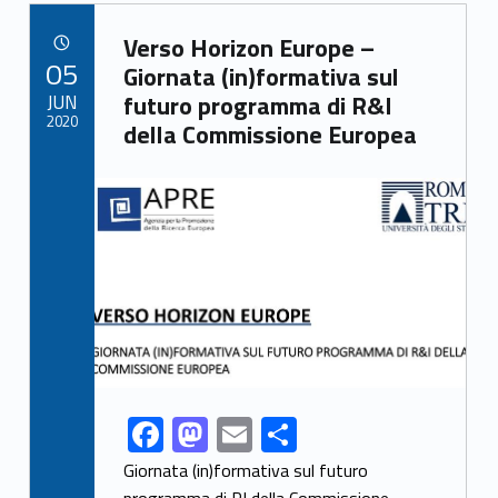
b
d
l
di
Link identifier archive #link-archive-16578
o
o
vi
Verso Horizon Europe –
POSTED ON:
05
o
n
di
Giornata (in)formativa sul
JUN
futuro programma di R&I
k
2020
della Commissione Europea
Link identifier archive #link-archive-thumb-soap-96636
F
M
E
C
Link identifier share facebook archive #share-link-archive-87748
ac
as
m
o
Giornata (in)formativa sul futuro
programma di RI della Commissione