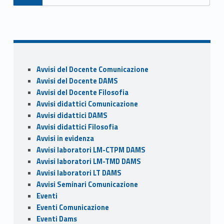
e
to
ai
n
b
d
l
di
o
o
vi
o
n
di
Sidebar
k
Avvisi del Docente Comunicazione
Avvisi del Docente DAMS
Avvisi del Docente Filosofia
Avvisi didattici Comunicazione
Avvisi didattici DAMS
Avvisi didattici Filosofia
Avvisi in evidenza
Avvisi laboratori LM-CTPM DAMS
Avvisi laboratori LM-TMD DAMS
Avvisi laboratori LT DAMS
Avvisi Seminari Comunicazione
Eventi
Eventi Comunicazione
Eventi Dams