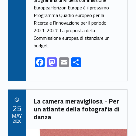
e
to
ai
n
EuropeaHorizon Europe è il prossimo
b
d
l
di
Programma Quadro europeo per la
o
o
vi
Ricerca e l’Innovazione per il periodo
o
n
di
2021-2027. La proposta della
k
Commissione europea di stanziare un
budget…
F
M
E
C
ac
as
m
o
e
to
ai
n
b
d
l
di
Link identifier archive #link-archive-83483
o
o
vi
La camera meravigliosa - Per
POSTED ON:
25
o
n
di
un atlante della fotografia di
MAY
danza
k
2020
Link identifier archive #link-archive-thumb-soap-49172