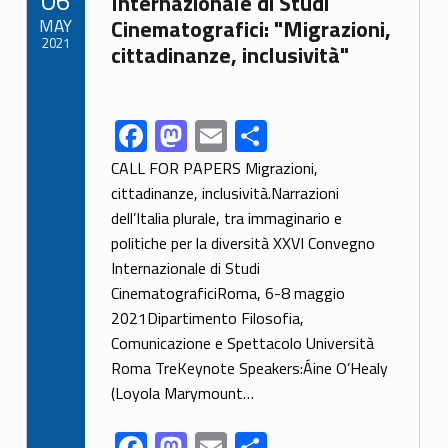
o
n
di
Internazionale di Studi
MAY
Cinematografici: "Migrazioni,
k
2021
cittadinanze, inclusività"
F
M
E
C
Link identifier share facebook archive #share-link-archive-45770
ac
as
m
o
CALL FOR PAPERS Migrazioni,
e
to
ai
n
cittadinanze, inclusività.Narrazioni
dell’Italia plurale, tra immaginario e
b
d
l
di
politiche per la diversità XXVI Convegno
o
o
vi
Internazionale di Studi
o
n
di
CinematograficiRoma, 6-8 maggio
k
2021Dipartimento Filosofia,
Comunicazione e Spettacolo Università
Roma TreKeynote Speakers:Áine O’Healy
(Loyola Marymount…
F
M
E
C