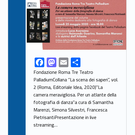
F
M
E
C
Link identifier share facebook archive #share-link-archive-95169
ac
as
m
o
Fondazione Roma Tre Teatro
e
to
ai
n
PalladiumCollana “La scena dei saperi”, vol.
2 (Roma, Editoriale Idea, 2020)"La
b
d
l
di
camera meravigliosa. Per un atlante della
o
o
vi
fotografia di danza"a cura di Samantha
o
n
di
Marenzi, Simona Silvestri, Francesca
k
PietrisantiPresentazione in live
streaming…