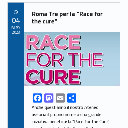
b
d
l
di
Link identifier archive #link-archive-66065
o
o
vi
Roma Tre per la "Race for
POSTED ON:
04
o
n
di
the cure"
MAY
k
2023
Link identifier archive #link-archive-thumb-soap-14430
F
M
E
C
Link identifier share facebook archive #share-link-archive-6436
ac
as
m
o
Anche quest'anno il nostro Ateneo
e
to
ai
n
associa il proprio nome a una grande
iniziativa benefica: la “Race for the Cure”,
b
d
l
di