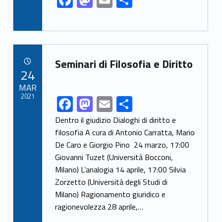
ac
as
m
o
e
to
ai
n
b
d
l
di
Link identifier archive #link-archive-7345
o
o
vi
Seminari di Filosofia e Diritto
POSTED ON:
24
o
n
di
MAR
k
2021
F
M
E
C
Link identifier share facebook archive #share-link-archive-71317
ac
as
m
o
Dentro il giudizio Dialoghi di diritto e
e
to
ai
n
filosofia A cura di Antonio Carratta, Mario
De Caro e Giorgio Pino 24 marzo, 17:00
b
d
l
di
Giovanni Tuzet (Università Bocconi,
o
o
vi
Milano) L’analogia 14 aprile, 17:00 Silvia
o
n
di
Zorzetto (Università degli Studi di
k
Milano) Ragionamento giuridico e
ragionevolezza 28 aprile,…