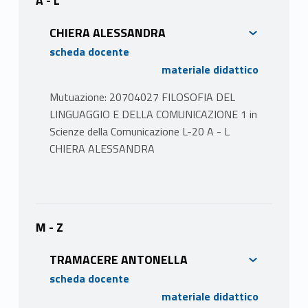
A - L
CHIERA ALESSANDRA
scheda docente
materiale didattico
Mutuazione: 20704027 FILOSOFIA DEL
LINGUAGGIO E DELLA COMUNICAZIONE 1 in
Scienze della Comunicazione L-20 A - L
CHIERA ALESSANDRA
PROGRAMMA
Al centro dell’insegnamento vi è la riflessione
relativa a un particolare aspetto delle
M - Z
capacità comunicative umane – la facoltà di
TRAMACERE ANTONELLA
linguaggio–, analizzando le diverse ipotesi
che nel tempo sono state avanzate sul
scheda docente
tema, soprattutto nell’ambito delle scienze
materiale didattico