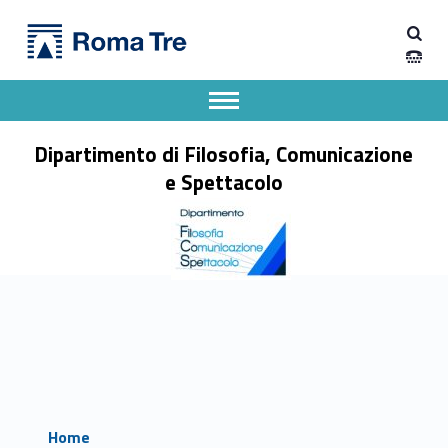
Primary Menu
Dipartimento di Filosofia, Comunicazione e Spettacolo
Dipartimento di Filosofia, Comunicazione e Spettacolo
Apri il menu secondario
Header info sidebar
Dipartimento di Filosofia, Comunicazione
e Spettacolo
Home