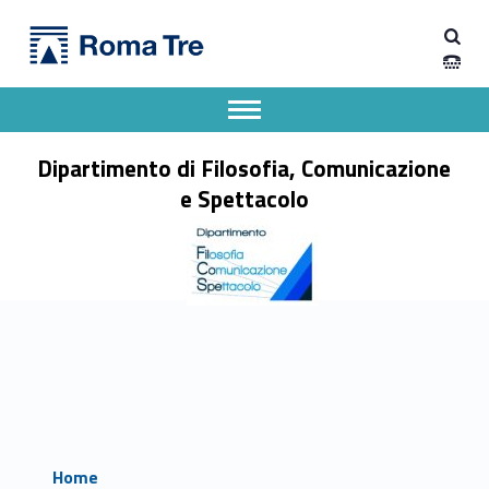
Primary Menu
Dipartimento di Filosofia, Comunicazione e Spettacolo
Dipartimento di Filosofia, Comunicazione e Spettacolo
Apri il menu secondario
Header info sidebar
Dipartimento di Filosofia, Comunicazione
e Spettacolo
Home