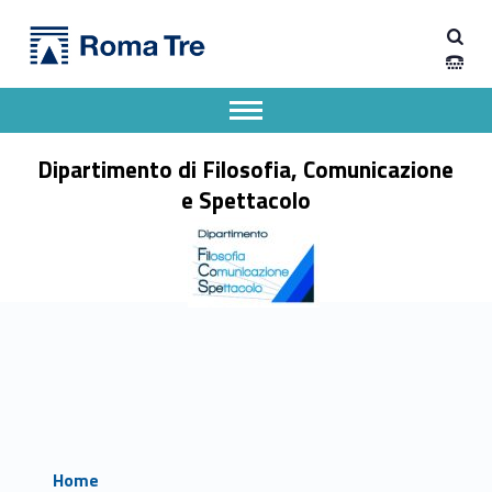
Primary Menu
Dipartimento di Filosofia, Comunicazione e Spettacolo
Dipartimento di Filosofia, Comunicazione e Spettacolo
Apri il menu secondario
Header info sidebar
Dipartimento di Filosofia, Comunicazione
e Spettacolo
Home