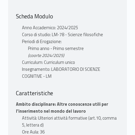
lezione
Scheda Modulo
MODALITÀ FREQUENZA
Anno Accademico: 2024/2025
Obbligatoria (max 3 assenze)
Corso di studio: LM-78 - Scienze filosofiche
Periodi di Erogazione:
MODALITÀ VALUTAZIONE
Primo anno - Primo semestre
Presentazione progetto e prova scritta con
(coorte 2024/2025)
domande a risposta multipla
Curriculum: Curriculum unico
Insegnamento: LABORATORIO DI SCIENZE
COGNITIVE - LM
Caratteristiche
Ambito disciplinare: Altre conoscenze utili per
l'inserimento nel mondo del lavoro
Attività: Ulteriori attività formative (art.10, comma
5, lettera d)
Ore Aula: 36