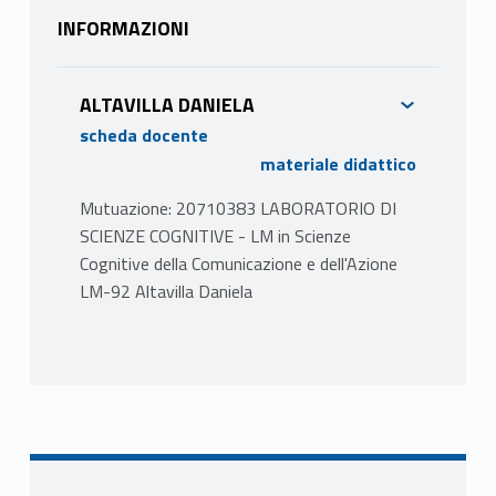
INFORMAZIONI
ALTAVILLA DANIELA
scheda docente
materiale didattico
Mutuazione: 20710383 LABORATORIO DI
SCIENZE COGNITIVE - LM in Scienze
Cognitive della Comunicazione e dell'Azione
LM-92 Altavilla Daniela
TESTI ADOTTATI
Gazzaniga, Ivry & Mangun (2015) o (2021).
Neuroscienze Cognitive. Zanichelli (Capp. 2, 3,
6, 8, 9, 10, 12, 13);
Articoli scientifici e materiale discusso a