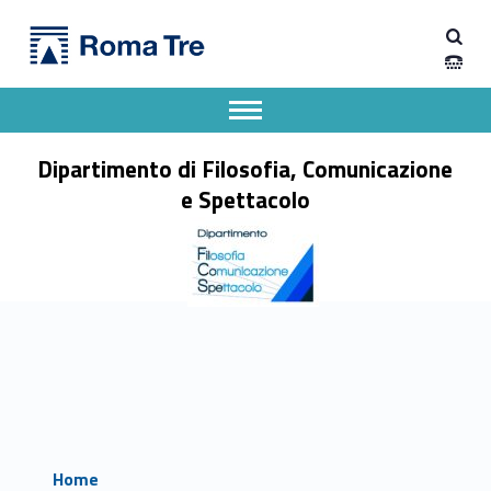
Primary Menu
Dipartimento di Filosofia, Comunicazione e Spettacolo
Dipartimento di Filosofia, Comunicazione e Spettacolo
Apri il menu secondario
Header info sidebar
Dipartimento di Filosofia, Comunicazione
e Spettacolo
Home