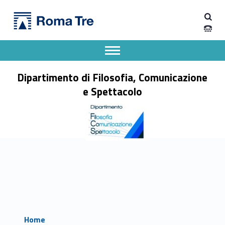
Primary Menu
Dipartimento di Filosofia, Comunicazione e Spettacolo
Dipartimento di Filosofia, Comunicazione e Spettacolo
Apri il menu secondario
Header info sidebar
Dipartimento di Filosofia, Comunicazione
e Spettacolo
Home