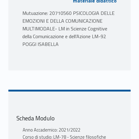
materiale didattico
Mutuazione: 20710560 PSICOLOGIA DELLE
EMOZIONI E DELLA COMUNICAZIONE
MULTIMODALE- LM in Scienze Cognitive
della Comunicazione e dell'Azione LM-92
POGGI ISABELLA
PROGRAMMA
Le emozioni: definizione, funzioni biologiche
e sociali, tipi, regolazione, espressione e
comunicazione. Emozioni primarie, emozioni
dell’immagine, cognitive, sociali, morali. Le
emozioni nell’interazione interpersonale, sul
lavoro, nell’insegnamento e
Scheda Modulo
nell’apprendimento, nella politica, nell’arte, la
musica e lo spettacolo.
Anno Accademico: 2021/2022
Processi cognitivi, affettivi e relazionali
Corso di studio: LM-78 - Scienze filosofiche