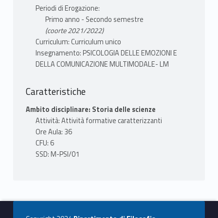
implicati nella comunicazione in tutte le sue
Periodi di Erogazione:
modalità corporee (parole e frasi, prosodia e
Primo anno - Secondo semestre
intonazione, gesti, espressione facciale,
(coorte 2021/2022)
sguardo, contatto fisico, postura,
Curriculum: Curriculum unico
prossemica, musica) e tecnologiche. Analisi e
Insegnamento: PSICOLOGIA DELLE EMOZIONI E
detezione della comunicazione sincera e
DELLA COMUNICAZIONE MULTIMODALE- LM
ingannevole, cooperativa e aggressiva, e
suoi usi nell’interazione interpersonale, sul
Caratteristiche
lavoro, nell’educazione, nella politica, nello
Ambito disciplinare: Storia delle scienze
spettacolo
Attività: Attività formative caratterizzanti
Ore Aula: 36
CFU: 6
TESTI ADOTTATI
SSD: M-PSI/01
Programma per chi usufruisce dell’intero
corso da 12 CFU
I testi da portare all’esame sono i seguenti:
A. D’Urso V. e Trentin R.: Introduzione alla