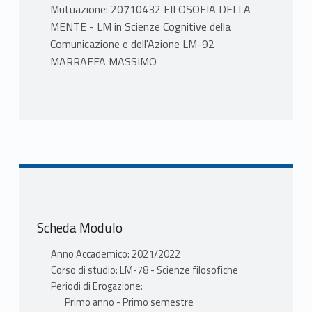
Mutuazione: 20710432 FILOSOFIA DELLA
MENTE - LM in Scienze Cognitive della
Comunicazione e dell'Azione LM-92
MARRAFFA MASSIMO
PROGRAMMA
Il corso è un’introduzione ad alcuni dei
principali temi della filosofia della mente. La
prima parte è una breve introduzione al
dibattito filosofico sulla mente a partire
dagli anni ’50 del Novecento, con particolare
riguardo alla teoria funzionalista della mente
Scheda Modulo
quale fondamento teorico della scienza
cognitiva. La seconda parte sarà dedicata
Anno Accademico: 2021/2022
allo studio della coscienza in neuroscienza
Corso di studio: LM-78 - Scienze filosofiche
cognitiva (Dehaene) e allo studio della
Periodi di Erogazione:
confabulazione in psicologia sociale
Primo anno - Primo semestre