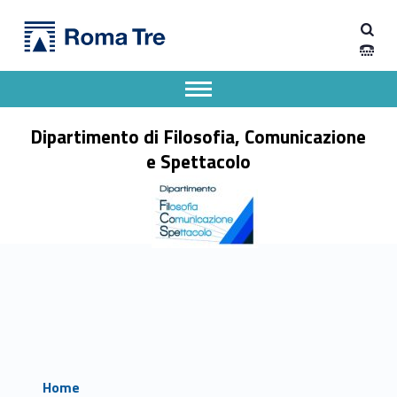
Primary Menu
Dipartimento di Filosofia, Comunicazione e Spettacolo
Dipartimento di Filosofia, Comunicazione e Spettacolo
Apri il menu secondario
Header info sidebar
Dipartimento di Filosofia, Comunicazione
e Spettacolo
Home