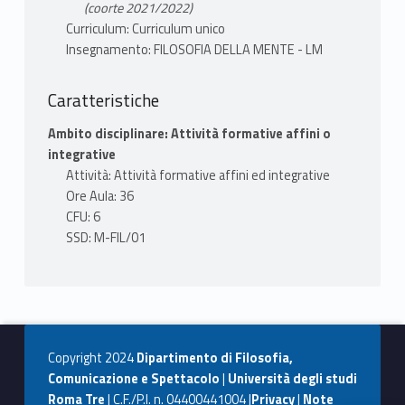
(Wegner).
(coorte 2021/2022)
Curriculum: Curriculum unico
Insegnamento: FILOSOFIA DELLA MENTE - LM
TESTI ADOTTATI
M. Di Francesco, M. Marraffa, A. Tomasetta
Caratteristiche
- Filosofia della mente. Corpo, coscienza,
Ambito disciplinare: Attività formative affini o
pensiero - Carocci, Roma 2021 (seconda
integrative
edizione).
Attività: Attività formative affini ed integrative
S. Dehaene - Coscienza e cervello - Cortina,
Ore Aula: 36
Milano 2014.
CFU: 6
D. Wegner - L'illusione della volontà
SSD: M-FIL/01
cosciente - Carbonio, Milano 2020.
MODALITÀ EROGAZIONE
La verifica dell’apprendimento avviene
attraverso una prova orale. Nel caso di un
Copyright 2024
Dipartimento di Filosofia,
prolungamento dell’emergenza sanitaria da
Comunicazione e Spettacolo
|
Università degli studi
COVID-19 saranno recepite le disposizioni
Roma Tre
| C.F./P.I. n. 04400441004 |
Privacy
|
Note