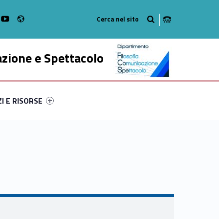
Radio
k
witter
bMan on Instagram
WebMan on Youtube
azione e Spettacolo
ry-99950-52
ntifier #link-menu-primary-9332-63
ZI E RISORSE