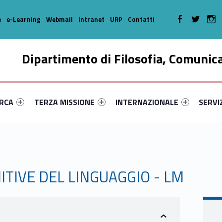
WebMan on Faceboo
WebMan on T
We
e
e-Learning
Webmail
Intranet
URP
Contatti
Dipartimento di Filosofia, Comunic
enu-primary-67453-16
dentifier #link-menu-primary-5658-35
Link identifier #link-menu-primary-36597-46
Link identifier #link-menu-prima
Link ide
ERCA
TERZA MISSIONE
INTERNAZIONALE
SERVI
ITIVE DEL LINGUAGGIO - LM