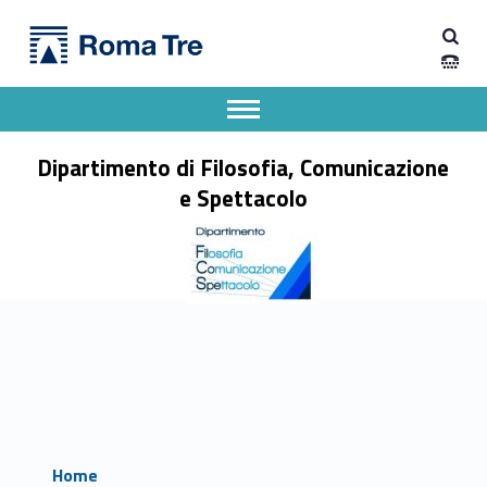
Primary Menu
Dipartimento di Filosofia, Comunicazione e Spettacolo
Dipartimento di Filosofia, Comunicazione e Spettacolo
Apri il menu secondario
Header info sidebar
Dipartimento di Filosofia, Comunicazione
e Spettacolo
Home