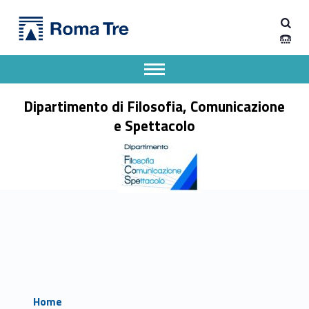
Primary Menu
Dipartimento di Filosofia, Comunicazione e Spettacolo
Dipartimento di Filosofia, Comunicazione e Spettacolo
Apri il menu secondario
Header info sidebar
Dipartimento di Filosofia, Comunicazione
e Spettacolo
Home