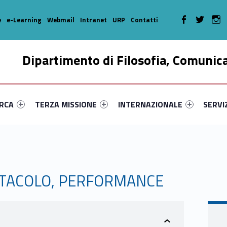
WebMan on Faceboo
WebMan on T
We
e
e-Learning
Webmail
Intranet
URP
Contatti
Dipartimento di Filosofia, Comunic
enu-primary-59160-16
dentifier #link-menu-primary-80197-35
Link identifier #link-menu-primary-70666-46
Link identifier #link-menu-prima
Link ide
ERCA
TERZA MISSIONE
INTERNAZIONALE
SERVI
TTACOLO, PERFORMANCE