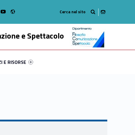
Radio
k
witter
bMan on Instagram
WebMan on Youtube
azione e Spettacolo
ry-23785-52
ntifier #link-menu-primary-14138-63
ZI E RISORSE