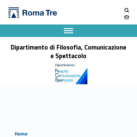
Primary Menu
Dipartimento di Filosofia, Comunicazione e Spettacolo
Dipartimento di Filosofia, Comunicazione e Spettacolo
Apri il menu secondario
Header info sidebar
Dipartimento di Filosofia, Comunicazione
e Spettacolo
Home