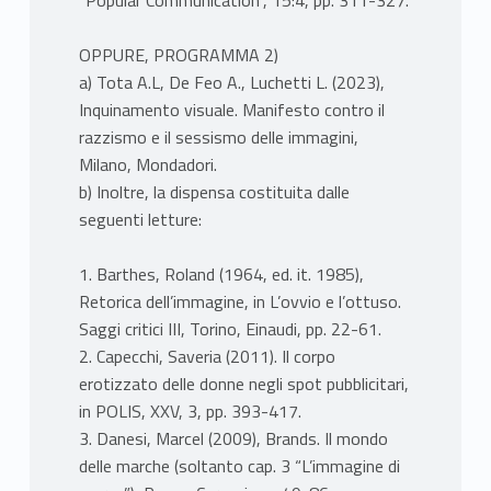
“Popular Communication”, 15:4, pp. 311-327.
OPPURE, PROGRAMMA 2)
a) Tota A.L, De Feo A., Luchetti L. (2023),
Inquinamento visuale. Manifesto contro il
razzismo e il sessismo delle immagini,
Milano, Mondadori.
b) Inoltre, la dispensa costituita dalle
seguenti letture:
1. Barthes, Roland (1964, ed. it. 1985),
Retorica dell’immagine, in L’ovvio e l’ottuso.
Saggi critici III, Torino, Einaudi, pp. 22-61.
2. Capecchi, Saveria (2011). Il corpo
erotizzato delle donne negli spot pubblicitari,
in POLIS, XXV, 3, pp. 393-417.
3. Danesi, Marcel (2009), Brands. Il mondo
delle marche (soltanto cap. 3 “L’immagine di