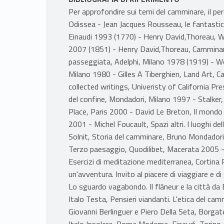
Per approfondire sui temi del camminare, il perde
Odissea - Jean Jacques Rousseau, le fantastich
Einaudi 1993 (1770) - Henry David,Thoreau, Wa
2007 (1851) - Henry David,Thoreau, Camminare
passeggiata, Adelphi, Milano 1978 (1919) - We
Milano 1980 - Gilles A Tiberghien, Land Art, 
collected writings, Univeristy of California Pr
del confine, Mondadori, Milano 1997 - Stalker, 
Place, Paris 2000 - David Le Breton, Il mondo a p
2001 - Michel Foucault, Spazi altri. I luoghi d
Solnit, Storia del camminare, Bruno Mondadori
Terzo paesaggio, Quodilibet, Macerata 2005 -
Esercizi di meditazione mediterranea, Cortina 
un'avventura. Invito al piacere di viaggiare e d
Lo sguardo vagabondo. Il flâneur e la città da 
Italo Testa, Pensieri viandanti. L'etica del ca
Giovanni Berlinguer e Piero Della Seta, Borga
Italo Insolera, Roma Moderna, Einaudi, Torin