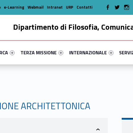
WebMan on Faceboo
WebMan on T
We
e
e-Learning
Webmail
Intranet
URP
Contatti
Dipartimento di Filosofia, Comunic
enu-primary-1352-16
dentifier #link-menu-primary-45146-35
Link identifier #link-menu-primary-93911-46
Link identifier #link-menu-prima
Link ide
ERCA
TERZA MISSIONE
INTERNAZIONALE
SERVI
IONE ARCHITETTONICA