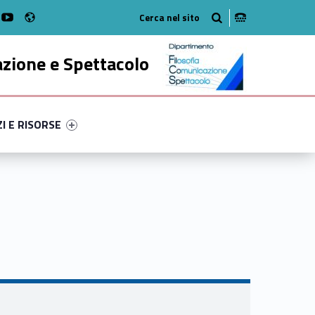
Radio
k
witter
bMan on Instagram
WebMan on Youtube
azione e Spettacolo
ry-49058-52
ntifier #link-menu-primary-29271-63
ZI E RISORSE