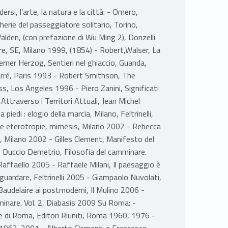
rsi, l’arte, la natura e la città: - Omero,
erie del passeggiatore solitario, Torino,
lden, (con prefazione di Wu Ming 2), Donzelli
, SE, Milano 1999, (1854) - Robert,Walser, La
rner Herzog, Sentieri nel ghiaccio, Guanda,
Carré, Paris 1993 - Robert Smithson, The
ess, Los Angeles 1996 - Piero Zanini, Significati
Attraverso i Territori Attuali, Jean Michel
iedi : elogio della marcia, Milano, Feltrinelli,
elle eterotropie, mimesis, Milano 2002 - Rebecca
, Milano 2002 - Gilles Clement, Manifesto del
 Duccio Demetrio, Filosofia del camminare.
Raffaello 2005 - Raffaele Milani, Il paesaggio è
i guardare, Feltrinelli 2005 - Giampaolo Nuvolati,
Baudelaire ai postmoderni, Il Mulino 2006 -
mminare. Vol. 2, Diabasis 2009 Su Roma: -
te di Roma, Editori Riuniti, Roma 1960, 1976 -
o 1962-2001 - Alberto Clementi e Francesco