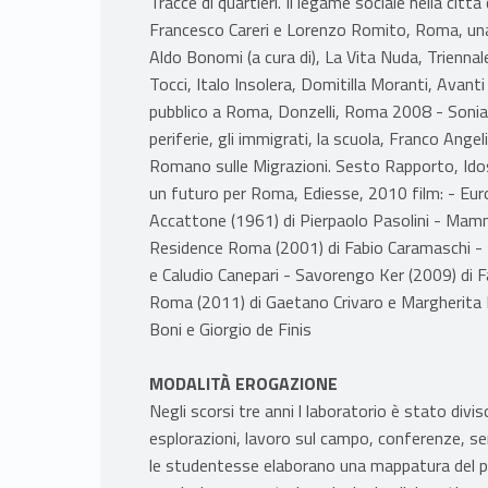
Tracce di quartieri. Il legame sociale nella cit
Francesco Careri e Lorenzo Romito, Roma, una 
Aldo Bonomi (a cura di), La Vita Nuda, Trienna
Tocci, Italo Insolera, Domitilla Moranti, Avanti
pubblico a Roma, Donzelli, Roma 2008 - Sonia M
periferie, gli immigrati, la scuola, Franco Ang
Romano sulle Migrazioni. Sesto Rapporto, Idos
un futuro per Roma, Ediesse, 2010 film: - Euro
Accattone (1961) di Pierpaolo Pasolini - Mam
Residence Roma (2001) di Fabio Caramaschi - R
e Caludio Canepari - Savorengo Ker (2009) di F
Roma (2011) di Gaetano Crivaro e Margherita P
Boni e Giorgio de Finis
MODALITÀ EROGAZIONE
Negli scorsi tre anni l laboratorio è stato diviso
esplorazioni, lavoro sul campo, conferenze, se
le studentesse elaborano una mappatura del 