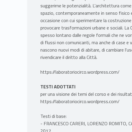
suggerirne le potenzialità. L'architettura come
spazio, contemporaneamente in senso fisico e s
occasione con cui sperimentare la costruzione d
provocare trasformazioni urbane e sociali. L
spesso lontano dalle regole formali che ne vorr
di flussi non comunicanti, ma anche di case e v
nascono nuovi modi di abitare, di cambiare l'uso 
rivendicare il diritto alla Città.
https://laboratoriocirco.wordpress.com/
TESTI ADOTTATI
per una visione dei temi del corso e dei risultati
https://laboratoriocirco.wordpress.com/
Testi di base:
- FRANCESCO CARERI, LORENZO ROMITO, C
2017