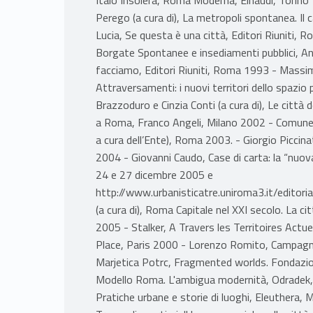
Perego (a cura di), La metropoli spontanea. Il
Lucia, Se questa è una città, Editori Riuniti,
Borgate Spontanee e insediamenti pubblici, An
facciamo, Editori Riuniti, Roma 1993 - Massimo 
Attraversamenti: i nuovi territori dello spazi
Brazzoduro e Cinzia Conti (a cura di), Le città de
a Roma, Franco Angeli, Milano 2002 - Comune d
a cura dell’Ente), Roma 2003. - Giorgio Piccin
2004 - Giovanni Caudo, Case di carta: la “nuova”
24 e 27 dicembre 2005 e
http://www.urbanisticatre.uniroma3.it/editoria
(a cura di), Roma Capitale nel XXI secolo. La c
2005 - Stalker, A Travers les Territoires Actuel
Place, Paris 2000 - Lorenzo Romito, Campagnar
Marjetica Potrc, Fragmented worlds. Fondazio
Modello Roma. L'ambigua modernità, Odradek, 
Pratiche urbane e storie di luoghi, Eleuthera, 