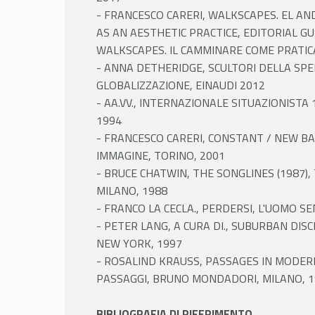
- FRANCESCO CARERI, WALKSCAPES. EL AN
AS AN AESTHETIC PRACTICE, EDITORIAL GU
WALKSCAPES. IL CAMMINARE COME PRATICA
- ANNA DETHERIDGE, SCULTORI DELLA SPE
GLOBALIZZAZIONE, EINAUDI 2012
- AA.VV., INTERNAZIONALE SITUAZIONISTA
1994
- FRANCESCO CARERI, CONSTANT / NEW B
IMMAGINE, TORINO, 2001
- BRUCE CHATWIN, THE SONGLINES (1987), T
MILANO, 1988
- FRANCO LA CECLA., PERDERSI, L'UOMO S
- PETER LANG, A CURA DI., SUBURBAN DIS
NEW YORK, 1997
- ROSALIND KRAUSS, PASSAGES IN MODERN 
PASSAGGI, BRUNO MONDADORI, MILANO, 
BIBLIOGRAFIA DI RIFERIMENTO