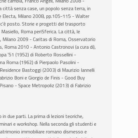
tà che cambia, Franco Angeli, Milano 2008 -
città senza case, un popolo senza terra, in
le Electa, Milano 2008, pp.105-115 - Walter
 c'è posto. Storie e progetti del trasporto
asiello, Roma periSferica. La città, le
eli, Milano 2009 - Caritas di Roma, Osservatorio
, Roma 2010 - Antonio Castronovi (a cura di),
pa '51 (1952) di Roberto Rossellini -
ma Roma (1962) di Pierpaolo Pasolini -
esidence Bastoggi (2003) di Maurizio Iannelli
abrizio Boni e Giorgio de Finis - Good Buy
isano - Space Metropoliz (2013) di Fabrizio
 in due parti. La prima di lezioni teoriche,
minari e workshop. Nella seconda gli studenti e
patrimonio immobiliare romano dismesso e