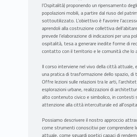
l’Ospitalità) proponendo un ripensamento degli 
popolazioni mobili, a partire dal riuso del pa
sottoutilizzato. L’obiettivo è favorire l’accesso
aprendoli alla costruzione collettiva dell’abitar
prevede l’elaborazione di indicazioni per una pol
ospitalità, tesa a generare inedite forme di rec
contatto con il territorio e le comunità che lo 
Il corso interviene nel vivo della città attual
una pratica di trasformazione dello spazio, di t
Offre lezioni sulle relazioni tra le arti, l'archi
esplorazioni urbane, realizzazioni di architettu
alto contenuto civico e simbolico, in contesti 
attenzione alla città interculturale ed all'ospita
Possiamo descrivere il nostro approccio attrave
come strumenti conoscitivi per comprendere le
attuale, come sguardi poetici capaci di rendern