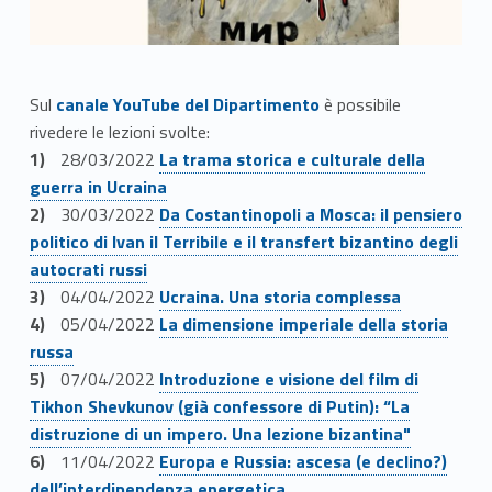
Link identifier #identifier__161304-1
Sul
canale YouTube del Dipartimento
è possibile
rivedere le lezioni svolte:
Link identifier #identifier__51246-2
28/03/2022
La trama storica e culturale della
guerra in Ucraina
Link identifier #identifier__137739-3
30/03/2022
Da Costantinopoli a Mosca: il pensiero
politico di Ivan il Terribile e il transfert bizantino degli
autocrati russi
Link identifier #identifier__10378-4
04/04/2022
Ucraina. Una storia complessa
Link identifier #identifier__105841-5
05/04/2022
La dimensione imperiale della storia
russa
Link identifier #identifier__65261-6
07/04/2022
Introduzione e visione del film di
Tikhon Shevkunov (già confessore di Putin): “La
distruzione di un impero. Una lezione bizantina"
Link identifier #identifier__182188-7
11/04/2022
Europa e Russia: ascesa (e declino?)
dell’interdipendenza energetica