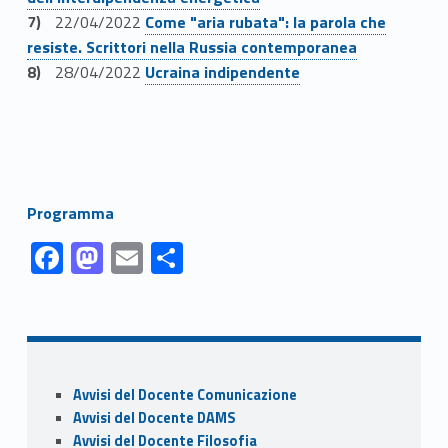
Link identifier #identifier__158684-8
22/04/2022
Come "aria rubata": la parola che
resiste. Scrittori nella Russia contemporanea
Link identifier #identifier__177405-9
28/04/2022
Ucraina indipendente
Link identifier #identifier__67496-10
Programma
Link identifier #identifier__38242-1
Link identifier #identifier__177011-2
Link identifier #identifier__26334-3
Link identifier #identifier__16881-4
F
M
E
C
ac
as
m
o
Skip back to navigation
e
to
ai
n
b
d
l
di
o
o
vi
Sidebar
Avvisi del Docente Comunicazione
o
n
di
Avvisi del Docente DAMS
Avvisi del Docente Filosofia