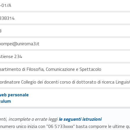
-01/A
338314
3
pompei@uniroma3.it
stiense 234
partimento di Filosofia, Comunicazione e Spettacolo
ordinatore Collegio dei docenti corso di dottorato di ricerca Linguis
web personale
culum
enti, incomplete o errate leggi
le seguenti istruzioni
E il numero unico inizia con "06 5733xxxx" basta comporre le ultime 