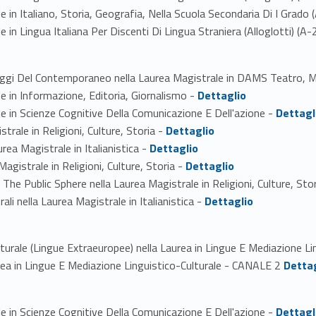
e in Italiano, Storia, Geografia, Nella Scuola Secondaria Di I Grado 
e in Lingua Italiana Per Discenti Di Lingua Straniera (Alloglotti) (A-
uaggi Del Contemporaneo nella Laurea Magistrale in DAMS Teatro, 
Link identifier #identifier_person_112336-2
le in Informazione, Editoria, Giornalismo -
Dettaglio
Link identifier #identifier_person_124588-3
le in Scienze Cognitive Della Comunicazione E Dell'azione -
Dettagl
Link identifier #identifier_person_131316-4
trale in Religioni, Culture, Storia -
Dettaglio
Link identifier #identifier_person_115360-5
rea Magistrale in Italianistica -
Dettaglio
Link identifier #identifier_person_33696-6
Magistrale in Religioni, Culture, Storia -
Dettaglio
n The Public Sphere nella Laurea Magistrale in Religioni, Culture, Sto
Link identifier #identifier_person_90493-8
ali nella Laurea Magistrale in Italianistica -
Dettaglio
lturale (Lingue Extraeuropee) nella Laurea in Lingue E Mediazione 
Link identifier #identifier_person_89224-2
urea in Lingue E Mediazione Linguistico-Culturale - CANALE 2
Detta
Link identifier #identifier_person_156017-1
le in Scienze Cognitive Della Comunicazione E Dell'azione -
Dettagl