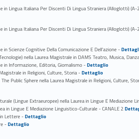
e in Lingua Italiana Per Discenti Di Lingua Straniera (Alloglotti) (A-
e in Lingua Italiana Per Discenti Di Lingua Straniera (Alloglotti) (A-
Link identifier #identifier_person_125145-1
le in Scienze Cognitive Della Comunicazione E Dell'azione -
Dettagl
Tecnologie) nella Laurea Magistrale in DAMS Teatro, Musica, Danz
Link identifier #identifier_person_46159-3
le in Informazione, Editoria, Giornalismo -
Dettaglio
Link identifier #identifier_person_161679-4
Magistrale in Religioni, Culture, Storia -
Dettaglio
n The Public Sphere nella Laurea Magistrale in Religioni, Culture, Sto
lturale (Lingue Extraeuropee) nella Laurea in Lingue E Mediazione 
Link identifier #identifier_person_38459-2
urea in Lingue E Mediazione Linguistico-Culturale - CANALE 2
Detta
Link identifier #identifier_person_29865-3
 in Lettere -
Dettaglio
Link identifier #identifier_person_147375-4
re -
Dettaglio