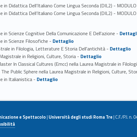
trale in Didattica Dell’Italiano Come Lingua Seconda (DIL2) - MO
trale in Didattica Dell’Italiano Come Lingua Seconda (DIL2) - MO
Link identifier #identifier_person_89075-1
le in Scienze Cognitive Della Comunicazione E Dell'azione -
Dettagl
Link identifier #identifier_person_34062-2
le in Scienze Filosofiche -
Dettaglio
Link identifier #identifier_person_163505-3
rale in Filologia, Letterature E Storia Dell'antichità -
Dettaglio
Link identifier #identifier_person_89563-4
Magistrale in Religioni, Culture, Storia -
Dettaglio
ster In Classical Cultures (Emcc) nella Laurea Magistrale in Filologi
n The Public Sphere nella Laurea Magistrale in Religioni, Culture, Sto
Link identifier #identifier_person_188862-7
 in Italianistica -
Dettaglio
nicazione e Spettacolo
|
Università degli studi Roma Tre
| C.F./P.I. n
sibilità