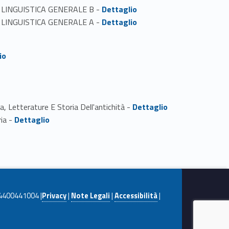
Link identifier #identifier_person_135988-1
DULO LINGUISTICA GENERALE B -
Dettaglio
Link identifier #identifier_person_164095-2
DULO LINGUISTICA GENERALE A -
Dettaglio
io
Link identifier #identifier_person_70452-5
a, Letterature E Storia Dell'antichità -
Dettaglio
Link identifier #identifier_person_132547-6
ria -
Dettaglio
. 04400441004 |
Privacy
|
Note Legali
|
Accessibilità
|