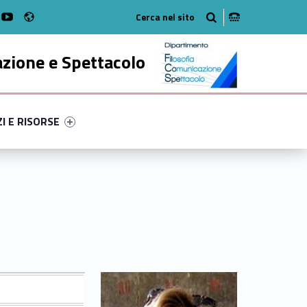
Radio
k
witter
bMan on Instagram
WebMan on Youtube
azione e Spettacolo
ry-33340-52
ntifier #link-menu-primary-38578-63
ZI E RISORSE