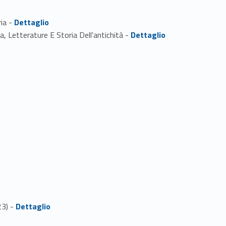
Link identifier #identifier_person_45895-3
ria -
Dettaglio
Link identifier #identifier_person_151994-4
a, Letterature E Storia Dell'antichità -
Dettaglio
Link identifier #identifier_person_165441-1
23) -
Dettaglio