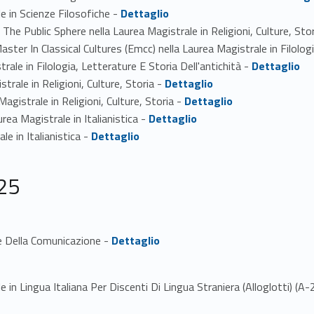
Link identifier #identifier_person_170670-2
le in Scienze Filosofiche -
Dettaglio
n The Public Sphere nella Laurea Magistrale in Religioni, Culture, Sto
ster In Classical Cultures (Emcc) nella Laurea Magistrale in Filologi
Link identifier #identifier_person_119052-5
rale in Filologia, Letterature E Storia Dell'antichità -
Dettaglio
Link identifier #identifier_person_78695-6
trale in Religioni, Culture, Storia -
Dettaglio
Link identifier #identifier_person_186954-7
Magistrale in Religioni, Culture, Storia -
Dettaglio
Link identifier #identifier_person_179014-8
rea Magistrale in Italianistica -
Dettaglio
Link identifier #identifier_person_175448-9
le in Italianistica -
Dettaglio
25
Link identifier #identifier_person_56431-1
ze Della Comunicazione -
Dettaglio
e in Lingua Italiana Per Discenti Di Lingua Straniera (Alloglotti) (A-