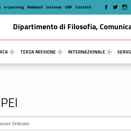
WebMan on Faceboo
WebMan on T
We
e
e-Learning
Webmail
Intranet
URP
Contatti
Dipartimento di Filosofia, Comunic
enu-primary-72299-16
dentifier #link-menu-primary-72549-35
Link identifier #link-menu-primary-72826-46
Link identifier #link-menu-prima
Link ide
ERCA
TERZA MISSIONE
INTERNAZIONALE
SERVI
PEI
ssore Ordinario