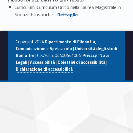
Curriculum: Curriculum Unico nella Laurea Magistrale in
Link identifier #identifier_person_55448-1
Scienze Filosofiche -
Dettaglio
Copyright 2024
Dipartimento di Filosofia,
Comunicazione e Spettacolo
|
Università degli studi
Roma Tre
| C.F./P.I. n. 04400441004 |
Privacy
|
Note
Legali
|
Accessibilità
|
Obiettivi di accessibilità |
Dichiarazione di accessibilità