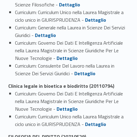
Link identifier #identifier_person_47130-1
Scienze Filosofiche -
Dettaglio
Curriculum: Curriculum Unico nella Laurea Magistrale a
Link identifier #identifier_person_108017-2
ciclo unico in GIURISPRUDENZA -
Dettaglio
Curriculum: Generale nella Laurea in Scienze Dei Servizi
Link identifier #identifier_person_42379-3
Giuridici -
Dettaglio
Curriculum: Governo Dei Dati E Intelligenza Artificiale
nella Laurea Magistrale in Scienze Giuridiche Per Le
Link identifier #identifier_person_87699-4
Nuove Tecnologie -
Dettaglio
Curriculum: Consulente Del Lavoro nella Laurea in
Link identifier #identifier_person_147228-5
Scienze Dei Servizi Giuridici -
Dettaglio
Clinica legale in bioetica e biodiritto (20110794)
Curriculum: Governo Dei Dati E Intelligenza Artificiale
nella Laurea Magistrale in Scienze Giuridiche Per Le
Link identifier #identifier_person_54805-1
Nuove Tecnologie -
Dettaglio
Curriculum: Curriculum Unico nella Laurea Magistrale a
Link identifier #identifier_person_64571-2
ciclo unico in GIURISPRUDENZA -
Dettaglio
FILOSOFIA DEL DIRITTO (20710529)