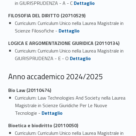
Link identifier #identifier_person_87687-2
in GIURISPRUDENZA - A - C
Dettaglio
FILOSOFIA DEL DIRITTO (20710529)
Curriculum: Curriculum Unico nella Laurea Magistrale in
Link identifier #identifier_person_117036-1
Scienze Filosofiche -
Dettaglio
LOGICA E ARGOMENTAZIONE GIURIDICA (20110134)
Curriculum: Curriculum Unico nella Laurea Magistrale in
Link identifier #identifier_person_134455-1
GIURISPRUDENZA - E - O
Dettaglio
Anno accademico 2024/2025
Bio Law (20110474)
Curriculum: Law Technologies And Society nella Laurea
Magistrale in Scienze Giuridiche Per Le Nuove
Link identifier #identifier_person_107354-1
Tecnologie -
Dettaglio
Bioetica e biodiritto (20110050)
Curriculum: Curriculum Unico nella Laurea Magistrale in