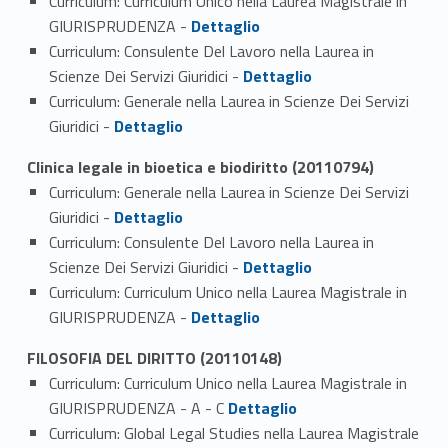
Curriculum: Curriculum Unico nella Laurea Magistrale in
Link identifier #identifier_person_61140-2
GIURISPRUDENZA -
Dettaglio
Curriculum: Consulente Del Lavoro nella Laurea in
Link identifier #identifier_person_161847-3
Scienze Dei Servizi Giuridici -
Dettaglio
Curriculum: Generale nella Laurea in Scienze Dei Servizi
Link identifier #identifier_person_169261-4
Giuridici -
Dettaglio
Clinica legale in bioetica e biodiritto (20110794)
Curriculum: Generale nella Laurea in Scienze Dei Servizi
Link identifier #identifier_person_135854-1
Giuridici -
Dettaglio
Curriculum: Consulente Del Lavoro nella Laurea in
Link identifier #identifier_person_111787-2
Scienze Dei Servizi Giuridici -
Dettaglio
Curriculum: Curriculum Unico nella Laurea Magistrale in
Link identifier #identifier_person_184123-3
GIURISPRUDENZA -
Dettaglio
FILOSOFIA DEL DIRITTO (20110148)
Curriculum: Curriculum Unico nella Laurea Magistrale in
Link identifier #identifier_person_45555-1
GIURISPRUDENZA - A - C
Dettaglio
Curriculum: Global Legal Studies nella Laurea Magistrale