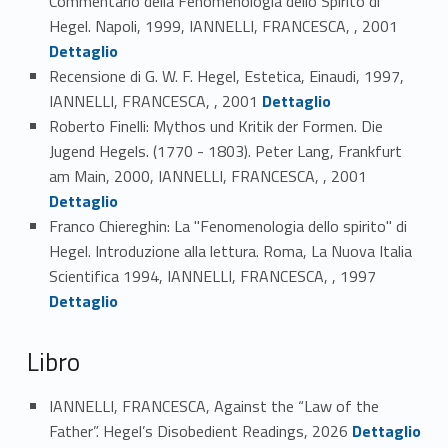
Commentario della Fenomenologia dello Spirito di
Link identifier #identifier_person_56210-55
Hegel. Napoli, 1999, IANNELLI, FRANCESCA, , 2001
Dettaglio
Recensione di G. W. F. Hegel, Estetica, Einaudi, 1997,
Link identifier #identifier_person_82978-56
IANNELLI, FRANCESCA, , 2001
Dettaglio
Roberto Finelli: Mythos und Kritik der Formen. Die
Jugend Hegels. (1770 - 1803). Peter Lang, Frankfurt
Link identifier #identifier_person_139569-57
am Main, 2000, IANNELLI, FRANCESCA, , 2001
Dettaglio
Franco Chiereghin: La "Fenomenologia dello spirito" di
Hegel. Introduzione alla lettura. Roma, La Nuova Italia
Link identifier #identifier_person_110748-58
Scientifica 1994, IANNELLI, FRANCESCA, , 1997
Dettaglio
Libro
IANNELLI, FRANCESCA, Against the “Law of the
Link identifier #identifier_person_134561-59
Father”. Hegel’s Disobedient Readings, 2026
Dettaglio