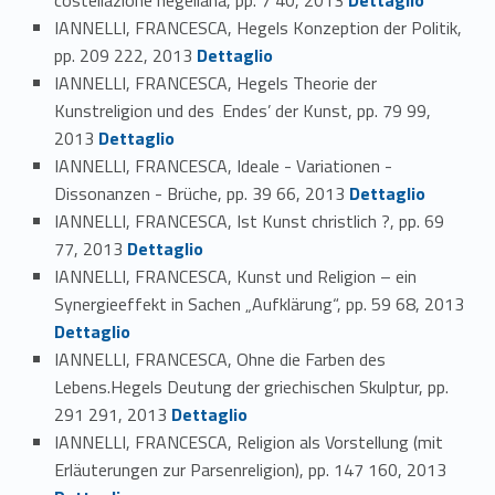
IANNELLI, FRANCESCA, Hegels Konzeption der Politik,
Link identifier #identifier_person_7739-157
pp. 209 222, 2013
Dettaglio
IANNELLI, FRANCESCA, Hegels Theorie der
Kunstreligion und des ‚Endes’ der Kunst, pp. 79 99,
Link identifier #identifier_person_157025-158
2013
Dettaglio
IANNELLI, FRANCESCA, Ideale - Variationen -
Link identifier #identifier_person_37013-159
Dissonanzen - Brüche, pp. 39 66, 2013
Dettaglio
IANNELLI, FRANCESCA, Ist Kunst christlich ?, pp. 69
Link identifier #identifier_person_162123-160
77, 2013
Dettaglio
IANNELLI, FRANCESCA, Kunst und Religion – ein
Synergieeffekt in Sachen „Aufklärung“, pp. 59 68, 2013
Link identifier #identifier_person_119601-161
Dettaglio
IANNELLI, FRANCESCA, Ohne die Farben des
Lebens.Hegels Deutung der griechischen Skulptur, pp.
Link identifier #identifier_person_133843-162
291 291, 2013
Dettaglio
IANNELLI, FRANCESCA, Religion als Vorstellung (mit
Link identifier #identifier_person_45998-163
Erläuterungen zur Parsenreligion), pp. 147 160, 2013