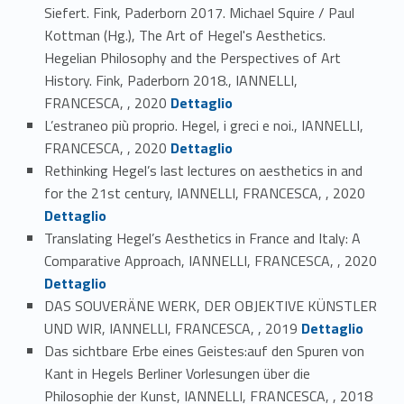
Siefert. Fink, Paderborn 2017. Michael Squire / Paul
Kottman (Hg.), The Art of Hegel's Aesthetics.
Hegelian Philosophy and the Perspectives of Art
History. Fink, Paderborn 2018., IANNELLI,
Link identifier #identifier_person_62919-20
FRANCESCA, , 2020
Dettaglio
L’estraneo più proprio. Hegel, i greci e noi., IANNELLI,
Link identifier #identifier_person_69343-21
FRANCESCA, , 2020
Dettaglio
Rethinking Hegel’s last lectures on aesthetics in and
Link identifier #identifier_person_172771-22
for the 21st century, IANNELLI, FRANCESCA, , 2020
Dettaglio
Translating Hegel’s Aesthetics in France and Italy: A
Link identifier #identifier_person_76720-23
Comparative Approach, IANNELLI, FRANCESCA, , 2020
Dettaglio
DAS SOUVERÄNE WERK, DER OBJEKTIVE KÜNSTLER
Link identifier #identifier_person_1090-24
UND WIR, IANNELLI, FRANCESCA, , 2019
Dettaglio
Das sichtbare Erbe eines Geistes:auf den Spuren von
Kant in Hegels Berliner Vorlesungen über die
Link identifier #identifier_person_175805-25
Philosophie der Kunst, IANNELLI, FRANCESCA, , 2018