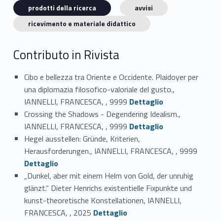
prodotti della ricerca
avvisi
ricevimento e materiale didattico
Contributo in Rivista
Cibo e bellezza tra Oriente e Occidente. Plaidoyer per
una diplomazia filosofico-valoriale del gusto.,
Link identifier #identifier_person_45971-1
IANNELLI, FRANCESCA, , 9999
Dettaglio
Crossing the Shadows - Degendering Idealism.,
Link identifier #identifier_person_91999-2
IANNELLI, FRANCESCA, , 9999
Dettaglio
Hegel ausstellen: Gründe, Kriterien,
Link identifier #identifier_person_65728-3
Herausforderungen., IANNELLI, FRANCESCA, , 9999
Dettaglio
„Dunkel, aber mit einem Helm von Gold, der unruhig
glänzt.“ Dieter Henrichs existentielle Fixpunkte und
kunst-theoretische Konstellationen, IANNELLI,
Link identifier #identifier_person_134541-4
FRANCESCA, , 2025
Dettaglio