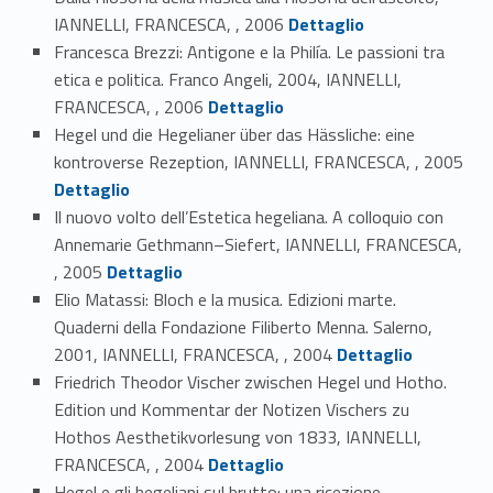
Link identifier #identifier_person_135511-43
IANNELLI, FRANCESCA, , 2006
Dettaglio
Francesca Brezzi: Antigone e la Philía. Le passioni tra
etica e politica. Franco Angeli, 2004, IANNELLI,
Link identifier #identifier_person_115391-44
FRANCESCA, , 2006
Dettaglio
Hegel und die Hegelianer über das Hässliche: eine
Link identifier #identifier_person_136129-45
kontroverse Rezeption, IANNELLI, FRANCESCA, , 2005
Dettaglio
Il nuovo volto dell’Estetica hegeliana. A colloquio con
Annemarie Gethmann–Siefert, IANNELLI, FRANCESCA,
Link identifier #identifier_person_53802-46
, 2005
Dettaglio
Elio Matassi: Bloch e la musica. Edizioni marte.
Quaderni della Fondazione Filiberto Menna. Salerno,
Link identifier #identifier_person_154847-47
2001, IANNELLI, FRANCESCA, , 2004
Dettaglio
Friedrich Theodor Vischer zwischen Hegel und Hotho.
Edition und Kommentar der Notizen Vischers zu
Hothos Aesthetikvorlesung von 1833, IANNELLI,
Link identifier #identifier_person_55577-48
FRANCESCA, , 2004
Dettaglio
Hegel e gli hegeliani sul brutto: una ricezione