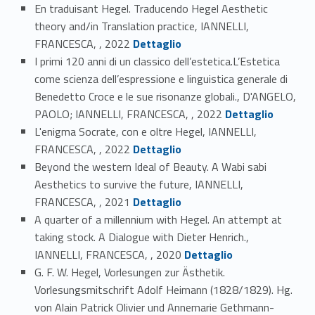
En traduisant Hegel. Traducendo Hegel Aesthetic
theory and/in Translation practice, IANNELLI,
Link identifier #identifier_person_3082-15
FRANCESCA, , 2022
Dettaglio
I primi 120 anni di un classico dell’estetica.L’Estetica
come scienza dell’espressione e linguistica generale di
Benedetto Croce e le sue risonanze globali., D'ANGELO,
Link identifier #identifier_person_48386-16
PAOLO; IANNELLI, FRANCESCA, , 2022
Dettaglio
L'enigma Socrate, con e oltre Hegel, IANNELLI,
Link identifier #identifier_person_64651-17
FRANCESCA, , 2022
Dettaglio
Beyond the western Ideal of Beauty. A Wabi sabi
Aesthetics to survive the future, IANNELLI,
Link identifier #identifier_person_108601-18
FRANCESCA, , 2021
Dettaglio
A quarter of a millennium with Hegel. An attempt at
taking stock. A Dialogue with Dieter Henrich.,
Link identifier #identifier_person_15032-19
IANNELLI, FRANCESCA, , 2020
Dettaglio
G. F. W. Hegel, Vorlesungen zur Ästhetik.
Vorlesungsmitschrift Adolf Heimann (1828/1829). Hg.
von Alain Patrick Olivier und Annemarie Gethmann-