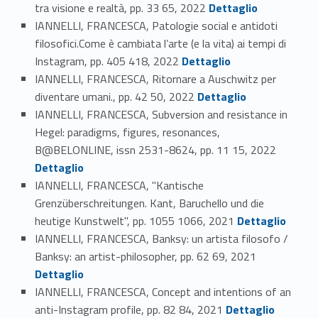
Link identifier #identifier_person_46913-114
tra visione e realtà, pp. 33 65, 2022
Dettaglio
IANNELLI, FRANCESCA, Patologie social e antidoti
filosofici.Come è cambiata l’arte (e la vita) ai tempi di
Link identifier #identifier_person_166981-115
Instagram, pp. 405 418, 2022
Dettaglio
IANNELLI, FRANCESCA, Ritornare a Auschwitz per
Link identifier #identifier_person_157567-116
diventare umani., pp. 42 50, 2022
Dettaglio
IANNELLI, FRANCESCA, Subversion and resistance in
Hegel: paradigms, figures, resonances,
Link identifier #identifier_person_18801-117
B@BELONLINE, issn 2531-8624, pp. 11 15, 2022
Dettaglio
IANNELLI, FRANCESCA, "Kantische
Grenzüberschreitungen. Kant, Baruchello und die
Link identifier #identifier_person_172419-118
heutige Kunstwelt", pp. 1055 1066, 2021
Dettaglio
IANNELLI, FRANCESCA, Banksy: un artista filosofo /
Link identifier #identifier_person_199199-119
Banksy: an artist-philosopher, pp. 62 69, 2021
Dettaglio
IANNELLI, FRANCESCA, Concept and intentions of an
Link identifier #identifier_person_26517-120
anti-Instagram profile, pp. 82 84, 2021
Dettaglio