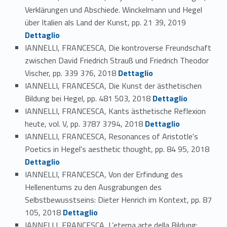
Verklärungen und Abschiede. Winckelmann und Hegel
Link identifier #identifier_person_87998-138
über Italien als Land der Kunst, pp. 21 39, 2019
Dettaglio
IANNELLI, FRANCESCA, Die kontroverse Freundschaft
zwischen David Friedrich Strauß und Friedrich Theodor
Link identifier #identifier_person_121547-139
Vischer, pp. 339 376, 2018
Dettaglio
IANNELLI, FRANCESCA, Die Kunst der ästhetischen
Link identifier #identifier_person_74716-140
Bildung bei Hegel, pp. 481 503, 2018
Dettaglio
IANNELLI, FRANCESCA, Kants ästhetische Reflexion
Link identifier #identifier_person_175750-141
heute, vol. V, pp. 3787 3794, 2018
Dettaglio
IANNELLI, FRANCESCA, Resonances of Aristotle's
Link identifier #identifier_person_93825-142
Poetics in Hegel's aesthetic thought, pp. 84 95, 2018
Dettaglio
IANNELLI, FRANCESCA, Von der Erfindung des
Hellenentums zu den Ausgrabungen des
Selbstbewusstseins: Dieter Henrich im Kontext, pp. 87
Link identifier #identifier_person_13599-143
105, 2018
Dettaglio
IANNELLI, FRANCESCA, L’eterna arte della Bildung: