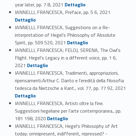
Link identifier #identifier_person_195879-126
year later, pp. 7 8, 2021
Dettaglio
Link identifier #identifier_person_164798-127
IANNELLI, FRANCESCA, Preface, pp. 5 6, 2021
Dettaglio
IANNELLI, FRANCESCA, Suggestions on a Re-
interpretation of Hegel’s Philosophy of Absolute
Link identifier #identifier_person_9870-128
Spirit, pp. 509 520, 2021
Dettaglio
IANNELLI, FRANCESCA; FELOJ, SERENA, The Owl's
Flight. Hegel's Legacy in a different voice, pp. 1 6,
Link identifier #identifier_person_183783-129
2021
Dettaglio
IANNELLI, FRANCESCA, Tradimenti, appropriazioni,
ripensamenti.Arthur C. Danto e l'eredità della filosofia
Link identifier #identifier_person_45595-130
tedesca da Nietzsche a Kant., vol. 77, pp. 77 92, 2021
Dettaglio
IANNELLI, FRANCESCA, Artisti oltre la fine.
Suggestioni hegeliane per l'arte contemporanea., pp.
Link identifier #identifier_person_60296-131
181 198, 2020
Dettaglio
IANNELLI, FRANCESCA, Hegel's Philosophy of Art
today: omnipresent, indifferent, repressed? -