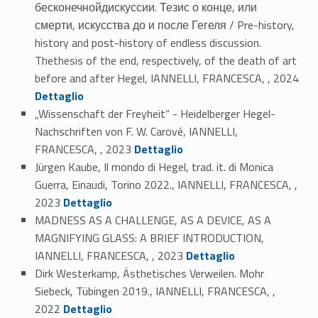
бесконечнойдискуссии. Тезис о конце, или
смерти, искусства до и после Гегеля / Pre-history,
history and post-history of endless discussion.
Thethesis of the end, respectively, of the death of art
Link identifier #identifier_person_60566-10
before and after Hegel, IANNELLI, FRANCESCA, , 2024
Dettaglio
„Wissenschaft der Freyheit“ - Heidelberger Hegel-
Nachschriften von F. W. Carové, IANNELLI,
Link identifier #identifier_person_105270-11
FRANCESCA, , 2023
Dettaglio
Jürgen Kaube, Il mondo di Hegel, trad. it. di Monica
Guerra, Einaudi, Torino 2022., IANNELLI, FRANCESCA, ,
Link identifier #identifier_person_122858-12
2023
Dettaglio
MADNESS AS A CHALLENGE, AS A DEVICE, AS A
MAGNIFYING GLASS: A BRIEF INTRODUCTION,
Link identifier #identifier_person_102745-13
IANNELLI, FRANCESCA, , 2023
Dettaglio
Dirk Westerkamp, Ästhetisches Verweilen. Mohr
Siebeck, Tübingen 2019., IANNELLI, FRANCESCA, ,
Link identifier #identifier_person_5213-14
2022
Dettaglio