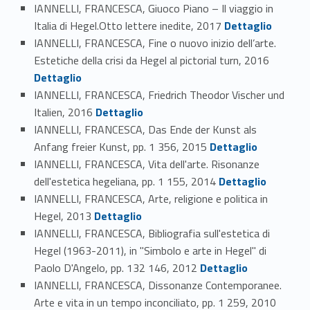
IANNELLI, FRANCESCA, Giuoco Piano – Il viaggio in
Link identifier #identifier_person_186868-72
Italia di Hegel.Otto lettere inedite, 2017
Dettaglio
IANNELLI, FRANCESCA, Fine o nuovo inizio dell’arte.
Link identifier #identifier_person_157425-73
Estetiche della crisi da Hegel al pictorial turn, 2016
Dettaglio
IANNELLI, FRANCESCA, Friedrich Theodor Vischer und
Link identifier #identifier_person_175652-74
Italien, 2016
Dettaglio
IANNELLI, FRANCESCA, Das Ende der Kunst als
Link identifier #identifier_person_168896-75
Anfang freier Kunst, pp. 1 356, 2015
Dettaglio
IANNELLI, FRANCESCA, Vita dell'arte. Risonanze
Link identifier #identifier_person_88501-76
dell'estetica hegeliana, pp. 1 155, 2014
Dettaglio
IANNELLI, FRANCESCA, Arte, religione e politica in
Link identifier #identifier_person_30085-77
Hegel, 2013
Dettaglio
IANNELLI, FRANCESCA, Bibliografia sull'estetica di
Hegel (1963-2011), in "Simbolo e arte in Hegel" di
Link identifier #identifier_person_165807-78
Paolo D'Angelo, pp. 132 146, 2012
Dettaglio
IANNELLI, FRANCESCA, Dissonanze Contemporanee.
Link identifier #identifier_person_193896-79
Arte e vita in un tempo inconciliato, pp. 1 259, 2010