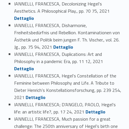
IANNELLI, FRANCESCA, Decolonizing Hegel’s
Link identifier #identifier_person_109147-121
Aesthetics. A Philosophical Play., pp. 70 75, 2021
Dettaglio
IANNELLI, FRANCESCA, Disharmonie,
Freiheitsbedürfnis und Rebellion. Kontaminationen von
Ästhetik und Politik beim jungen F. Th. Vischer., vol. 26.
Link identifier #identifier_person_192916-122
Jg., pp. 75 94, 2021
Dettaglio
IANNELLI, FRANCESCA, Duplications: Art and
Link identifier #identifier_person_159060-123
Philosophy in a pandemic Era, pp. 11 12, 2021
Dettaglio
IANNELLI, FRANCESCA, Hegel’s Constellation of the
Feminine between Philosophy and Life. A Tribute to
Dieter Henrich’s Konstellationsforschung, pp. 239 254,
Link identifier #identifier_person_56309-124
2021
Dettaglio
IANNELLI, FRANCESCA; D'ANGELO, PAOLO, Hegel’s
Link identifier #identifier_person_183334-125
life: an artistic life?, pp. 17 24, 2021
Dettaglio
IANNELLI, FRANCESCA, Much passion for a great
challenge: The 250th anniversary of Hegel’s birth one