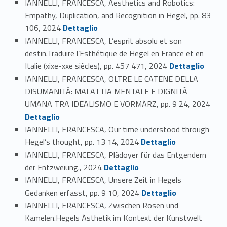
IANNELLI, FRANCESCA, Aesthetics and Robotics:
Empathy, Duplication, and Recognition in Hegel, pp. 83
Link identifier #identifier_person_182731-96
106, 2024
Dettaglio
IANNELLI, FRANCESCA, L’esprit absolu et son
destin.Traduire l’Esthétique de Hegel en France et en
Link identifier #identifier_person_137160-97
Italie (xixe-xxe siècles), pp. 457 471, 2024
Dettaglio
IANNELLI, FRANCESCA, OLTRE LE CATENE DELLA
DISUMANITÀ: MALATTIA MENTALE E DIGNITÀ
Link identifier #identifier_person_167320-98
UMANA TRA IDEALISMO E VORMÄRZ, pp. 9 24, 2024
Dettaglio
IANNELLI, FRANCESCA, Our time understood through
Link identifier #identifier_person_185375-99
Hegel’s thought, pp. 13 14, 2024
Dettaglio
IANNELLI, FRANCESCA, Plädoyer für das Entgendern
Link identifier #identifier_person_69870-100
der Entzweiung., 2024
Dettaglio
IANNELLI, FRANCESCA, Unsere Zeit in Hegels
Link identifier #identifier_person_116246-101
Gedanken erfasst, pp. 9 10, 2024
Dettaglio
IANNELLI, FRANCESCA, Zwischen Rosen und
Kamelen.Hegels Ästhetik im Kontext der Kunstwelt
Link identifier #identifier_person_64446-102