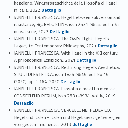
hegeliano. Wirkungsgeschichte della filosofia di Hegel
Link identifier #identifier_person_199679-65
in Italia, 2022
Dettaglio
IANNELLI, FRANCESCA, Hegel between subversion and
resistance, B@BELONLINE, issn 2531-8624, vol. n. 9;
Link identifier #identifier_person_150994-66
nuova serie, 2022
Dettaglio
IANNELLI, FRANCESCA, The Owl's Flight: Hegel's
Link identifier #identifier_person_178572-67
Legacy to Contemporary Philosophy, 2021
Dettaglio
IANNELLI, FRANCESCA, With Hegel in the XXI century.
Link identifier #identifier_person_119923-68
A philosophical Exhibition., 2021
Dettaglio
IANNELLI, FRANCESCA, Rethinking Hegel's Aesthetics,
STUDI DI ESTETICA, issn 1825-8646, vol. No 16
Link identifier #identifier_person_47419-69
(2020), pp. 1 164, 2020
Dettaglio
IANNELLI, FRANCESCA, Filosofia e malattia mentale,
Link identifier #identifier_person_80618-70
CONSECUTIO RERUM, issn 2531-8934, vol. IV, 2019
Dettaglio
IANNELLI, FRANCESCA; VERCELLONE, FEDERICO,
Hegel und Italien - Italien und Hegel. Geistige Synergien
Link identifier #identifier_person_97565-71
von gestern und heute., 2019
Dettaglio