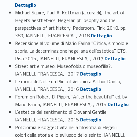
Dettaglio
Michael Squire, Paul A. Kottman (a cura di), The art of
Hegel's aesthet-ics. Hegelian philosophy and the
perspectives of art history, Paderborn, Fink, 2018, pp.
Link identifier #identifier_person_37974-26
389, IANNELLI, FRANCESCA, , 2018
Dettaglio
Recensione al volume di Mario Farina "Critica, simbolo e
storia. La determinazione hegeliana dell’estetica." ETS,
Link identifier #identifier_person_172521-27
Pisa 2015., IANNELLI, FRANCESCA, , 2017
Dettaglio
Street art e museo: Museofobia o museofilia?,
Link identifier #identifier_person_134633-28
IANNELLI, FRANCESCA, , 2017
Dettaglio
Le morti dell'arte da Plinio il Vecchio a Arthur Danto,
Link identifier #identifier_person_84642-29
IANNELLI, FRANCESCA, , 2016
Dettaglio
Forum on Robert B. Pippin, "After the beautiful" ed. by
Link identifier #identifier_person_83806-30
Mario Farina, IANNELLI, FRANCESCA, , 2015
Dettaglio
L'estetica del sentimento di Giovanni Gentile,
Link identifier #identifier_person_77072-31
IANNELLI, FRANCESCA, , 2015
Dettaglio
Policromia e soggettività nella filosofia di Hegel: i
colori della storia e lo sviluppo dello spirito, IANNELLI,