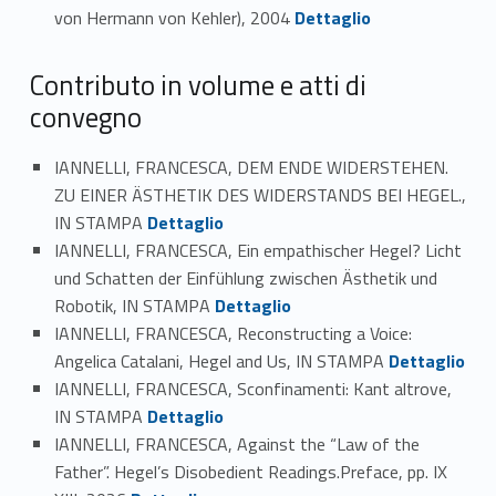
Link identifier #identifier_person_169388-84
von Hermann von Kehler), 2004
Dettaglio
Contributo in volume e atti di
convegno
IANNELLI, FRANCESCA, DEM ENDE WIDERSTEHEN.
ZU EINER ÄSTHETIK DES WIDERSTANDS BEI HEGEL.,
Link identifier #identifier_person_47662-85
IN STAMPA
Dettaglio
IANNELLI, FRANCESCA, Ein empathischer Hegel? Licht
und Schatten der Einfühlung zwischen Ästhetik und
Link identifier #identifier_person_173642-86
Robotik, IN STAMPA
Dettaglio
IANNELLI, FRANCESCA, Reconstructing a Voice:
Link identifier #identifier_person_100066-87
Angelica Catalani, Hegel and Us, IN STAMPA
Dettaglio
IANNELLI, FRANCESCA, Sconfinamenti: Kant altrove,
Link identifier #identifier_person_8985-88
IN STAMPA
Dettaglio
IANNELLI, FRANCESCA, Against the “Law of the
Father”. Hegel’s Disobedient Readings.Preface, pp. IX
Link identifier #identifier_person_152190-89