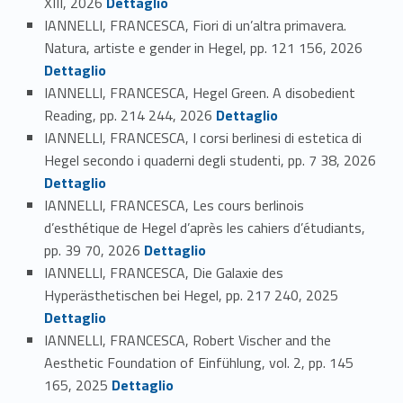
XIII, 2026
Dettaglio
IANNELLI, FRANCESCA, Fiori di un’altra primavera.
Link identifier #identifier_person_109405-90
Natura, artiste e gender in Hegel, pp. 121 156, 2026
Dettaglio
IANNELLI, FRANCESCA, Hegel Green. A disobedient
Link identifier #identifier_person_54474-91
Reading, pp. 214 244, 2026
Dettaglio
IANNELLI, FRANCESCA, I corsi berlinesi di estetica di
Hegel secondo i quaderni degli studenti, pp. 7 38, 2026
Link identifier #identifier_person_197860-92
Dettaglio
IANNELLI, FRANCESCA, Les cours berlinois
d’esthétique de Hegel d’après les cahiers d’étudiants,
Link identifier #identifier_person_12224-93
pp. 39 70, 2026
Dettaglio
IANNELLI, FRANCESCA, Die Galaxie des
Link identifier #identifier_person_169501-94
Hyperästhetischen bei Hegel, pp. 217 240, 2025
Dettaglio
IANNELLI, FRANCESCA, Robert Vischer and the
Aesthetic Foundation of Einfühlung, vol. 2, pp. 145
Link identifier #identifier_person_128107-95
165, 2025
Dettaglio