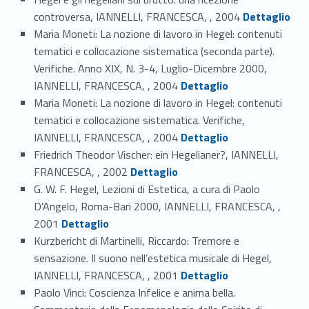
Link identifier #identifier_person_9921-49
controversa, IANNELLI, FRANCESCA, , 2004
Dettaglio
Maria Moneti: La nozione di lavoro in Hegel: contenuti
tematici e collocazione sistematica (seconda parte).
Verifiche. Anno XIX, N. 3-4, Luglio-Dicembre 2000,
Link identifier #identifier_person_161069-50
IANNELLI, FRANCESCA, , 2004
Dettaglio
Maria Moneti: La nozione di lavoro in Hegel: contenuti
tematici e collocazione sistematica. Verifiche,
Link identifier #identifier_person_125093-51
IANNELLI, FRANCESCA, , 2004
Dettaglio
Friedrich Theodor Vischer: ein Hegelianer?, IANNELLI,
Link identifier #identifier_person_182567-52
FRANCESCA, , 2002
Dettaglio
G. W. F. Hegel, Lezioni di Estetica, a cura di Paolo
D’Angelo, Roma-Bari 2000, IANNELLI, FRANCESCA, ,
Link identifier #identifier_person_69683-53
2001
Dettaglio
Kurzbericht di Martinelli, Riccardo: Tremore e
sensazione. Il suono nell’estetica musicale di Hegel,
Link identifier #identifier_person_106366-54
IANNELLI, FRANCESCA, , 2001
Dettaglio
Paolo Vinci: Coscienza Infelice e anima bella.