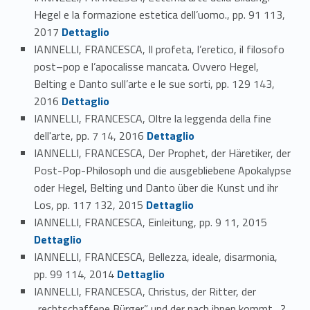
Hegel e la formazione estetica dell’uomo., pp. 91 113,
Link identifier #identifier_person_190491-144
2017
Dettaglio
IANNELLI, FRANCESCA, Il profeta, l’eretico, il filosofo
post–pop e l’apocalisse mancata. Ovvero Hegel,
Belting e Danto sull’arte e le sue sorti, pp. 129 143,
Link identifier #identifier_person_81648-145
2016
Dettaglio
IANNELLI, FRANCESCA, Oltre la leggenda della fine
Link identifier #identifier_person_40504-146
dell'arte, pp. 7 14, 2016
Dettaglio
IANNELLI, FRANCESCA, Der Prophet, der Häretiker, der
Post-Pop-Philosoph und die ausgebliebene Apokalypse
oder Hegel, Belting und Danto über die Kunst und ihr
Link identifier #identifier_person_83058-147
Los, pp. 117 132, 2015
Dettaglio
Link identifier #identifier_person_158646-148
IANNELLI, FRANCESCA, Einleitung, pp. 9 11, 2015
Dettaglio
IANNELLI, FRANCESCA, Bellezza, ideale, disarmonia,
Link identifier #identifier_person_120711-149
pp. 99 114, 2014
Dettaglio
IANNELLI, FRANCESCA, Christus, der Ritter, der
„rechtschaffene Bürger” und der nach ihnen kommt…?