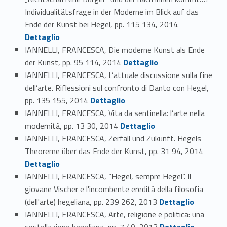
Individualitätsfrage in der Moderne im Blick auf das
Link identifier #identifier_person_17443-150
Ende der Kunst bei Hegel, pp. 115 134, 2014
Dettaglio
IANNELLI, FRANCESCA, Die moderne Kunst als Ende
Link identifier #identifier_person_71266-151
der Kunst, pp. 95 114, 2014
Dettaglio
IANNELLI, FRANCESCA, L’attuale discussione sulla fine
dell’arte. Riflessioni sul confronto di Danto con Hegel,
Link identifier #identifier_person_88868-152
pp. 135 155, 2014
Dettaglio
IANNELLI, FRANCESCA, Vita da sentinella: l’arte nella
Link identifier #identifier_person_18405-153
modernità, pp. 13 30, 2014
Dettaglio
IANNELLI, FRANCESCA, Zerfall und Zukunft. Hegels
Link identifier #identifier_person_84781-154
Theoreme über das Ende der Kunst, pp. 31 94, 2014
Dettaglio
IANNELLI, FRANCESCA, “Hegel, sempre Hegel”. Il
giovane Vischer e l'incombente eredità della filosofia
Link identifier #identifier_person_162524-155
(dell'arte) hegeliana, pp. 239 262, 2013
Dettaglio
IANNELLI, FRANCESCA, Arte, religione e politica: una
Link identifier #identifier_person_26329-156
costellazione hegeliana, pp. 7 40, 2013
Dettaglio