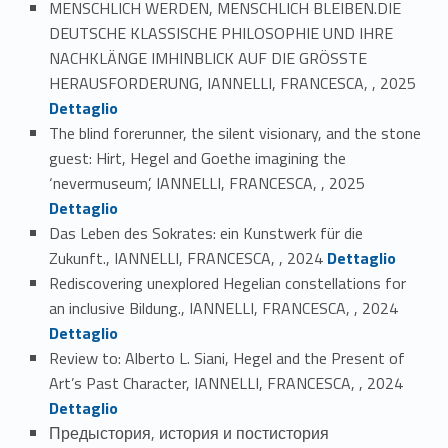
MENSCHLICH WERDEN, MENSCHLICH BLEIBEN.DIE
DEUTSCHE KLASSISCHE PHILOSOPHIE UND IHRE
NACHKLÄNGE IMHINBLICK AUF DIE GRÖSSTE
Link identifier #identifier_person_4738-5
HERAUSFORDERUNG, IANNELLI, FRANCESCA, , 2025
Dettaglio
The blind forerunner, the silent visionary, and the stone
guest: Hirt, Hegel and Goethe imagining the
Link identifier #identifier_person_153803-6
‘nevermuseum’, IANNELLI, FRANCESCA, , 2025
Dettaglio
Das Leben des Sokrates: ein Kunstwerk für die
Link identifier #identifier_person_66475-7
Zukunft., IANNELLI, FRANCESCA, , 2024
Dettaglio
Rediscovering unexplored Hegelian constellations for
Link identifier #identifier_person_30009-8
an inclusive Bildung., IANNELLI, FRANCESCA, , 2024
Dettaglio
Review to: Alberto L. Siani, Hegel and the Present of
Link identifier #identifier_person_60673-9
Art’s Past Character, IANNELLI, FRANCESCA, , 2024
Dettaglio
Предыстория, история и постистория