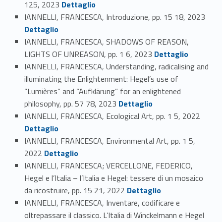
125, 2023
Dettaglio
Link identifier #identifier_person_25539-108
IANNELLI, FRANCESCA, Introduzione, pp. 15 18, 2023
Dettaglio
IANNELLI, FRANCESCA, SHADOWS OF REASON,
Link identifier #identifier_person_119872-109
LIGHTS OF UNREASON, pp. 1 6, 2023
Dettaglio
IANNELLI, FRANCESCA, Understanding, radicalising and
illuminating the Enlightenment: Hegel’s use of
“Lumières” and “Aufklärung” for an enlightened
Link identifier #identifier_person_166913-110
philosophy, pp. 57 78, 2023
Dettaglio
Link identifier #identifier_person_136134-111
IANNELLI, FRANCESCA, Ecological Art, pp. 1 5, 2022
Dettaglio
IANNELLI, FRANCESCA, Environmental Art, pp. 1 5,
Link identifier #identifier_person_193125-112
2022
Dettaglio
IANNELLI, FRANCESCA; VERCELLONE, FEDERICO,
Hegel e l’Italia – l’Italia e Hegel: tessere di un mosaico
Link identifier #identifier_person_176945-113
da ricostruire, pp. 15 21, 2022
Dettaglio
IANNELLI, FRANCESCA, Inventare, codificare e
oltrepassare il classico. L’Italia di Winckelmann e Hegel