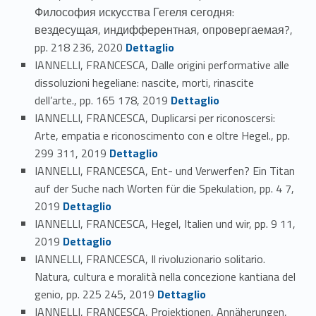
Философия искусства Гегеля сегодня:
вездесущая, индифферентная, опровергаемая?,
Link identifier #identifier_person_118708-132
pp. 218 236, 2020
Dettaglio
IANNELLI, FRANCESCA, Dalle origini performative alle
dissoluzioni hegeliane: nascite, morti, rinascite
Link identifier #identifier_person_10989-133
dell’arte., pp. 165 178, 2019
Dettaglio
IANNELLI, FRANCESCA, Duplicarsi per riconoscersi:
Arte, empatia e riconoscimento con e oltre Hegel., pp.
Link identifier #identifier_person_134569-134
299 311, 2019
Dettaglio
IANNELLI, FRANCESCA, Ent- und Verwerfen? Ein Titan
auf der Suche nach Worten für die Spekulation, pp. 4 7,
Link identifier #identifier_person_132699-135
2019
Dettaglio
IANNELLI, FRANCESCA, Hegel, Italien und wir, pp. 9 11,
Link identifier #identifier_person_158148-136
2019
Dettaglio
IANNELLI, FRANCESCA, Il rivoluzionario solitario.
Natura, cultura e moralità nella concezione kantiana del
Link identifier #identifier_person_74154-137
genio, pp. 225 245, 2019
Dettaglio
IANNELLI, FRANCESCA, Projektionen, Annäherungen,