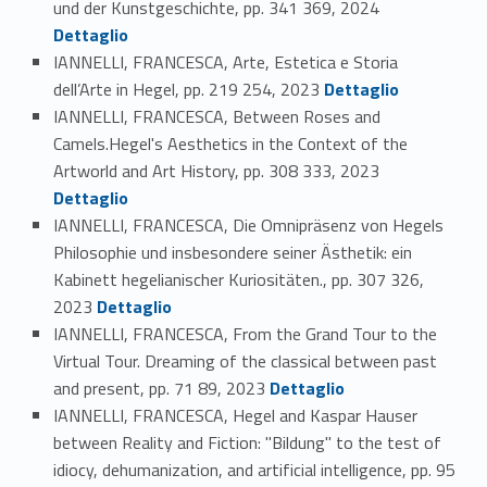
und der Kunstgeschichte, pp. 341 369, 2024
Dettaglio
IANNELLI, FRANCESCA, Arte, Estetica e Storia
Link identifier #identifier_person_20777-103
dell’Arte in Hegel, pp. 219 254, 2023
Dettaglio
IANNELLI, FRANCESCA, Between Roses and
Camels.Hegel's Aesthetics in the Context of the
Link identifier #identifier_person_83478-104
Artworld and Art History, pp. 308 333, 2023
Dettaglio
IANNELLI, FRANCESCA, Die Omnipräsenz von Hegels
Philosophie und insbesondere seiner Ästhetik: ein
Kabinett hegelianischer Kuriositäten., pp. 307 326,
Link identifier #identifier_person_178270-105
2023
Dettaglio
IANNELLI, FRANCESCA, From the Grand Tour to the
Virtual Tour. Dreaming of the classical between past
Link identifier #identifier_person_25812-106
and present, pp. 71 89, 2023
Dettaglio
IANNELLI, FRANCESCA, Hegel and Kaspar Hauser
between Reality and Fiction: "Bildung" to the test of
idiocy, dehumanization, and artificial intelligence, pp. 95
Link identifier #identifier_person_1353-107