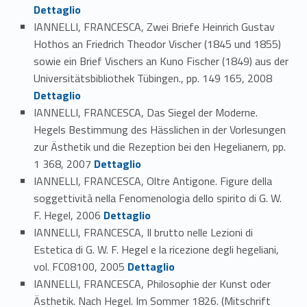
Dettaglio
IANNELLI, FRANCESCA, Zwei Briefe Heinrich Gustav
Hothos an Friedrich Theodor Vischer (1845 und 1855)
sowie ein Brief Vischers an Kuno Fischer (1849) aus der
Link identifier #identifier_person_60076-80
Universitätsbibliothek Tübingen., pp. 149 165, 2008
Dettaglio
IANNELLI, FRANCESCA, Das Siegel der Moderne.
Hegels Bestimmung des Hässlichen in der Vorlesungen
zur Ästhetik und die Rezeption bei den Hegelianern, pp.
Link identifier #identifier_person_196799-81
1 368, 2007
Dettaglio
IANNELLI, FRANCESCA, Oltre Antigone. Figure della
soggettività nella Fenomenologia dello spirito di G. W.
Link identifier #identifier_person_198033-82
F. Hegel, 2006
Dettaglio
IANNELLI, FRANCESCA, Il brutto nelle Lezioni di
Estetica di G. W. F. Hegel e la ricezione degli hegeliani,
Link identifier #identifier_person_172438-83
vol. FC08100, 2005
Dettaglio
IANNELLI, FRANCESCA, Philosophie der Kunst oder
Ästhetik. Nach Hegel. Im Sommer 1826. (Mitschrift