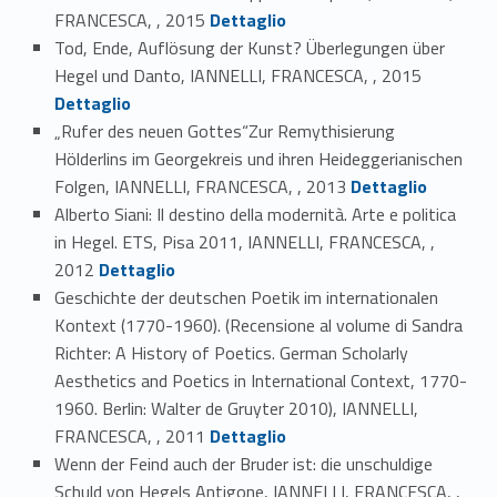
Link identifier #identifier_person_109365-32
FRANCESCA, , 2015
Dettaglio
Tod, Ende, Auflösung der Kunst? Überlegungen über
Link identifier #identifier_person_162903-33
Hegel und Danto, IANNELLI, FRANCESCA, , 2015
Dettaglio
„Rufer des neuen Gottes“Zur Remythisierung
Hölderlins im Georgekreis und ihren Heideggerianischen
Link identifier #identifier_person_36383-34
Folgen, IANNELLI, FRANCESCA, , 2013
Dettaglio
Alberto Siani: Il destino della modernità. Arte e politica
in Hegel. ETS, Pisa 2011, IANNELLI, FRANCESCA, ,
Link identifier #identifier_person_28968-35
2012
Dettaglio
Geschichte der deutschen Poetik im internationalen
Kontext (1770-1960). (Recensione al volume di Sandra
Richter: A History of Poetics. German Scholarly
Aesthetics and Poetics in International Context, 1770-
1960. Berlin: Walter de Gruyter 2010), IANNELLI,
Link identifier #identifier_person_74139-36
FRANCESCA, , 2011
Dettaglio
Wenn der Feind auch der Bruder ist: die unschuldige
Schuld von Hegels Antigone, IANNELLI, FRANCESCA, ,