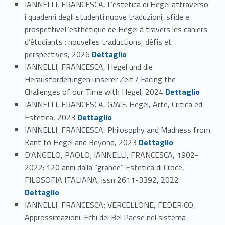
IANNELLI, FRANCESCA, L’estetica di Hegel attraverso
i quaderni degli studenti:nuove traduzioni, sfide e
prospettiveL’esthétique de Hegel à travers les cahiers
d’étudiants : nouvelles traductions, défis et
Link identifier #identifier_person_71000-60
perspectives, 2026
Dettaglio
IANNELLI, FRANCESCA, Hegel und die
Herausforderungen unserer Zeit / Facing the
Link identifier #identifier_person_67052-61
Challenges of our Time with Hegel, 2024
Dettaglio
IANNELLI, FRANCESCA, G.W.F. Hegel, Arte, Critica ed
Link identifier #identifier_person_16971-62
Estetica, 2023
Dettaglio
IANNELLI, FRANCESCA, Philosophy and Madness from
Link identifier #identifier_person_145087-63
Kant to Hegel and Beyond, 2023
Dettaglio
D'ANGELO, PAOLO; IANNELLI, FRANCESCA, 1902-
2022: 120 anni dalla “grande” Estetica di Croce,
Link identifier #identifier_person_159070-64
FILOSOFIA ITALIANA, issn 2611-3392, 2022
Dettaglio
IANNELLI, FRANCESCA; VERCELLONE, FEDERICO,
Approssimazioni. Echi del Bel Paese nel sistema