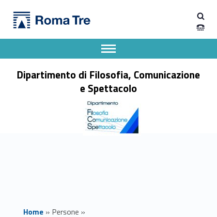
Primary Menu
EMILIANO AIELLO - Dipartimento di Filosofia, Comunicazione e Spettacolo
Dipartimento di Filosofia, Comunicazione e Spettacolo
Apri il menu secondario
Header info sidebar
Dipartimento di Filosofia, Comunicazione
e Spettacolo
Home
»
Persone
»