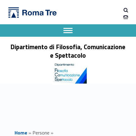
Primary Menu
CHRISTIAN CARMOSINO - Dipartimento di Filosofia, Comunicazione e Spettacolo
Dipartimento di Filosofia, Comunicazione e Spettacolo
Apri il menu secondario
Header info sidebar
Dipartimento di Filosofia, Comunicazione
e Spettacolo
Home
»
Persone
»