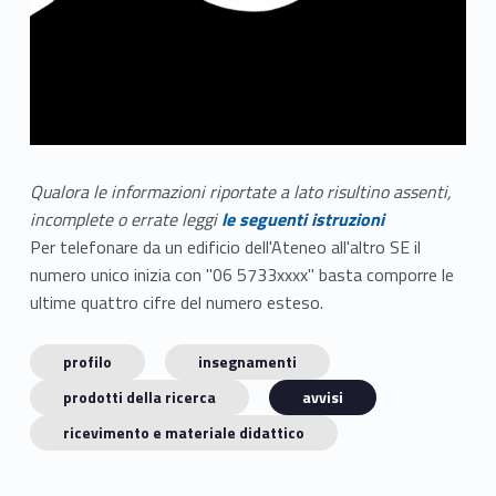
Qualora le informazioni riportate a lato risultino assenti,
incomplete o errate leggi
le seguenti istruzioni
Per telefonare da un edificio dell'Ateneo all'altro SE il
numero unico inizia con "06 5733xxxx" basta comporre le
ultime quattro cifre del numero esteso.
profilo
insegnamenti
prodotti della ricerca
avvisi
ricevimento e materiale didattico