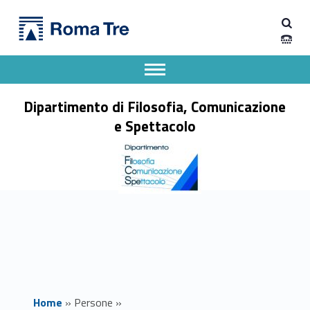
Primary Menu
ANDREA PINI - Dipartimento di Filosofia, Comunicazione e Spettacolo
Dipartimento di Filosofia, Comunicazione e Spettacolo
Apri il menu secondario
Header info sidebar
Dipartimento di Filosofia, Comunicazione
e Spettacolo
Home
»
Persone
»