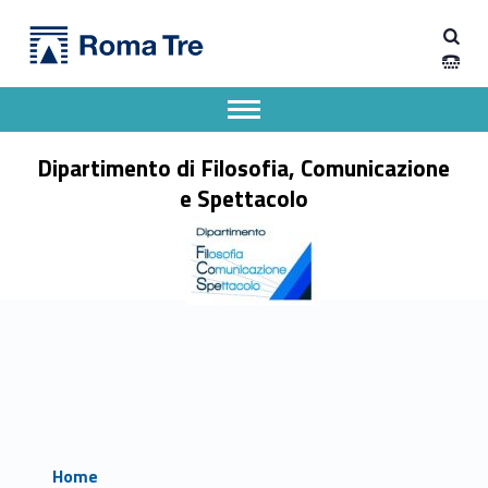
Primary Menu
Dipartimento di Filosofia, Comunicazione e Spettacolo
Dipartimento di Filosofia, Comunicazione e Spettacolo
Apri il menu secondario
Header info sidebar
Dipartimento di Filosofia, Comunicazione
e Spettacolo
Home