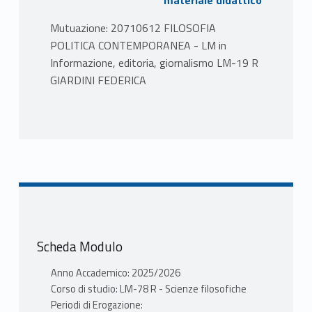
materiale didattico
Mutuazione: 20710612 FILOSOFIA
POLITICA CONTEMPORANEA - LM in
Informazione, editoria, giornalismo LM-19 R
GIARDINI FEDERICA
PROGRAMMA
Il corso prosegue negli approfondimenti
dedicati al pensiero ecologico. Dopo l'esame
delle diverse concezioni relative a "società
più che umane" (aa. 24-25), quest'anno verrà
approfondito il tema di una "ecologia giusta".
Il Corso intende fornire strumenti per
Scheda Modulo
un’analisi delle retoriche relative alla
transizione ecologica. A partire dal volume di
Anno Accademico: 2025/2026
D. Paccino, L'imbroglio ecologico, verranno
Corso di studio: LM-78 R - Scienze filosofiche
prese in considerazione concezioni e
Periodi di Erogazione: