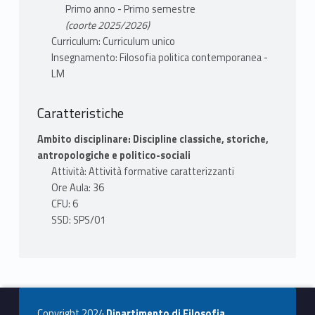
condizioni di un pensiero e approccio
Primo anno - Primo semestre
efficace, per costruire un rapporto equo tra
(coorte 2025/2026)
esseri umani, società e natura.
Curriculum: Curriculum unico
Insegnamento: Filosofia politica contemporanea -
TESTI ADOTTATI
LM
Dario Paccino, L'imbroglio ecologico, ombre
corte, Verona 2021
Caratteristiche
Ambito disciplinare: Discipline classiche, storiche,
AA. VV., Pluriverso. Dizionario post-sviluppo,
antropologiche e politico-sociali
Orthotes, Salerno-Napoli 2021 - una
Attività: Attività formative caratterizzanti
selezione di voci
Ore Aula: 36
CFU: 6
MODALITÀ FREQUENZA
SSD: SPS/01
In presenza e/o, previa richiesta motivata, a
distanza.
MODALITÀ VALUTAZIONE
E' richiesto un elaborato scritto (ca. 30.000
Copyright 2024
Dipartimento di Filosofia,