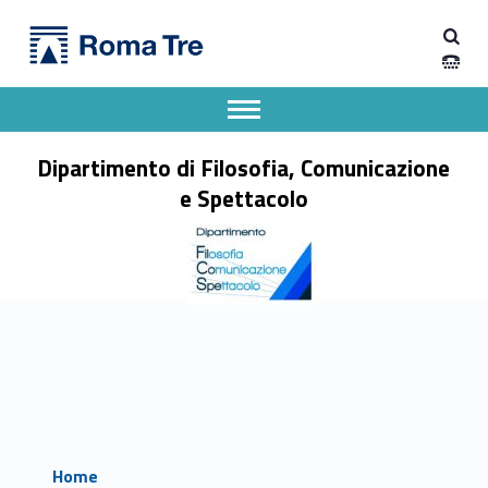
Primary Menu
Dipartimento di Filosofia, Comunicazione e Spettacolo
Dipartimento di Filosofia, Comunicazione e Spettacolo
Apri il menu secondario
Header info sidebar
Dipartimento di Filosofia, Comunicazione
e Spettacolo
Home