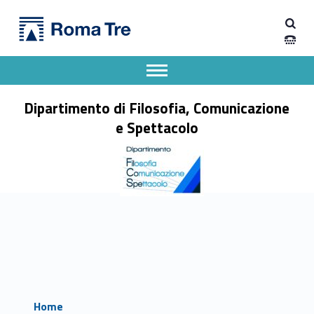
Primary Menu
Dipartimento di Filosofia, Comunicazione e Spettacolo
Dipartimento di Filosofia, Comunicazione e Spettacolo
Apri il menu secondario
Header info sidebar
Dipartimento di Filosofia, Comunicazione
e Spettacolo
Home