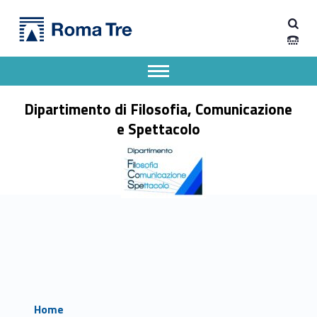
Primary Menu
Dipartimento di Filosofia, Comunicazione e Spettacolo
Dipartimento di Filosofia, Comunicazione e Spettacolo
Apri il menu secondario
Header info sidebar
Dipartimento di Filosofia, Comunicazione
e Spettacolo
Home