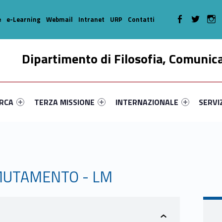
WebMan on Faceboo
WebMan on T
We
e
e-Learning
Webmail
Intranet
URP
Contatti
Dipartimento di Filosofia, Comunic
enu-primary-38376-16
dentifier #link-menu-primary-28181-35
Link identifier #link-menu-primary-13877-46
Link identifier #link-menu-prima
Link ide
ERCA
TERZA MISSIONE
INTERNAZIONALE
SERVI
 MUTAMENTO - LM