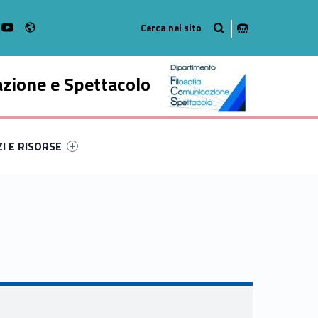
Radio
k
witter
bMan on Instagram
WebMan on Youtube
azione e Spettacolo
ry-71517-52
ntifier #link-menu-primary-84956-63
ZI E RISORSE