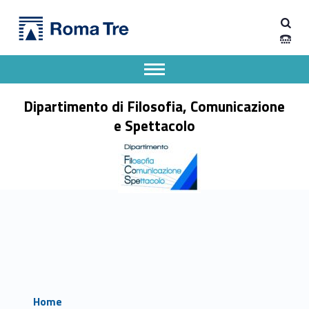
Primary Menu
Dipartimento di Filosofia, Comunicazione e Spettacolo
Dipartimento di Filosofia, Comunicazione e Spettacolo
Apri il menu secondario
Header info sidebar
Dipartimento di Filosofia, Comunicazione
e Spettacolo
Home