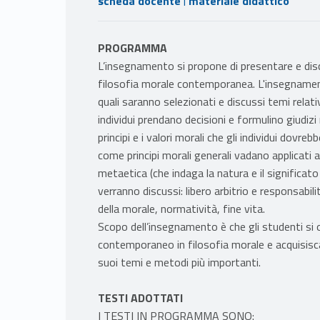
scheda docente
materiale didattico
PROGRAMMA
L’insegnamento si propone di presentare e dis
filosofia morale contemporanea. L'insegnamento
quali saranno selezionati e discussi temi relativ
individui prendano decisioni e formulino giudizi m
principi e i valori morali che gli individui dovreb
come principi morali generali vadano applicati a s
metaetica (che indaga la natura e il significato 
verranno discussi: libero arbitrio e responsabil
della morale, normatività, fine vita.
Scopo dell’insegnamento è che gli studenti si 
contemporaneo in filosofia morale e acquisisc
suoi temi e metodi più importanti.
TESTI ADOTTATI
I TESTI IN PROGRAMMA SONO: