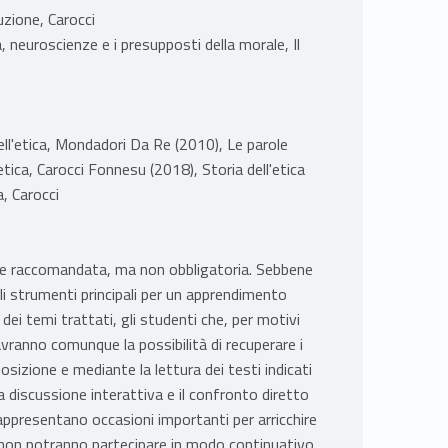
uzione, Carocci
a, neuroscienze e i presupposti della morale, Il
ll'etica, Mondadori Da Re (2010), Le parole
'etica, Carocci Fonnesu (2018), Storia dell'etica
, Carocci
te raccomandata, ma non obbligatoria. Sebbene
gli strumenti principali per un apprendimento
ei temi trattati, gli studenti che, per motivi
vranno comunque la possibilità di recuperare i
sizione e mediante la lettura dei testi indicati
a discussione interattiva e il confronto diretto
appresentano occasioni importanti per arricchire
e non potranno partecipare in modo continuativo