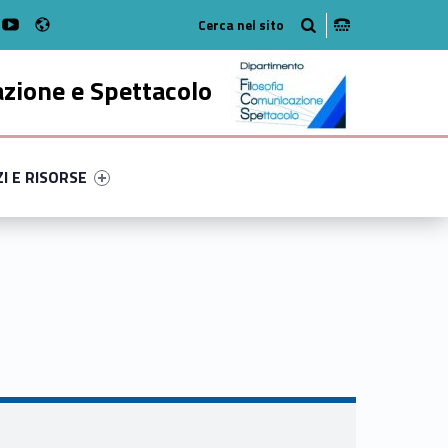
Radio
k
witter
bMan on Instagram
WebMan on Youtube
azione e Spettacolo
ry-69146-52
ntifier #link-menu-primary-78240-63
ZI E RISORSE