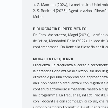
1. G. Mancuso (2024), La metaetica. Un'introd
2. S. Bonicalzi (2025), Agenti e azioni. Filosofi
Mulino
BIBLIOGRAFIA DI RIFERIMENTO
De Caro, Vaccarezza, Magni (2021), Le sfide de
dell'etica, Mondadori Pollo (2022), Le idee dell
contemporanea. Da Kant alla filosofia analitica
MODALITÀ FREQUENZA
Frequenza: La frequenza al corso è fortemen
la partecipazione attiva alle lezioni sia uno de
efficace e per una comprensione approfondita d
vari, non possano frequentare con regolarità a
contenuti attraverso il materiale messo a dispo
nel programma. La frequenza, infatti, facilita l
con il docente e con i compagni di corso, che r
il proprio percorso formativo. Gli studenti ch