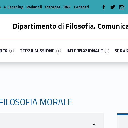
WebMan on Faceboo
WebMan on T
We
e
e-Learning
Webmail
Intranet
URP
Contatti
Dipartimento di Filosofia, Comunic
enu-primary-34556-16
dentifier #link-menu-primary-39711-35
Link identifier #link-menu-primary-99852-46
Link identifier #link-menu-prima
Link ide
ERCA
TERZA MISSIONE
INTERNAZIONALE
SERVI
 FILOSOFIA MORALE