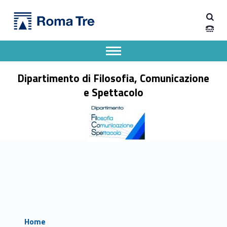
Primary Menu
Dipartimento di Filosofia, Comunicazione e Spettacolo
Dipartimento di Filosofia, Comunicazione e Spettacolo
Apri il menu secondario
Header info sidebar
Dipartimento di Filosofia, Comunicazione
e Spettacolo
Home