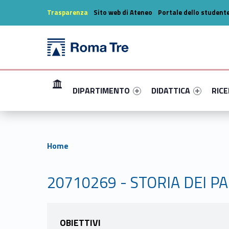
Header info sidebar
Trasparenza
Sito web di Ateneo
Portale dello student
Dipartimento di Filosofia, Comunicazione e Spettacolo
Dipartimento di Filosofia, Comunicazione e Spettacolo
Primary Menu
Link identifier #link-menu-primary-22780-1
Link identifier #link-m
Link i
DIPARTIMENTO
DIDATTICA
RIC
Home
20710269 - STORIA DEI PA
OBIETTIVI