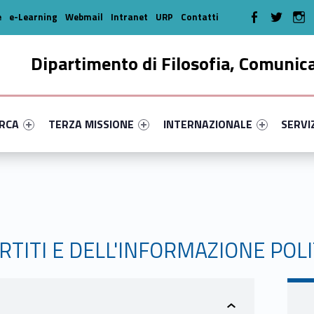
WebMan on Faceboo
WebMan on T
We
e
e-Learning
Webmail
Intranet
URP
Contatti
Dipartimento di Filosofia, Comunic
enu-primary-69843-16
dentifier #link-menu-primary-52665-35
Link identifier #link-menu-primary-39351-46
Link identifier #link-menu-prima
Link ide
ERCA
TERZA MISSIONE
INTERNAZIONALE
SERVI
RTITI E DELL'INFORMAZIONE POLI