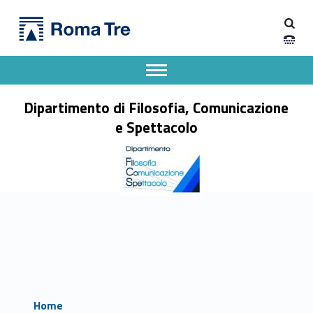
Primary Menu
Dipartimento di Filosofia, Comunicazione e Spettacolo
Dipartimento di Filosofia, Comunicazione e Spettacolo
Apri il menu secondario
Header info sidebar
Dipartimento di Filosofia, Comunicazione
e Spettacolo
Home