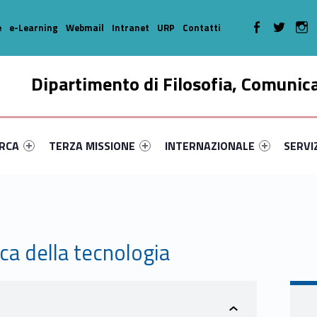
WebMan on Faceboo
WebMan on T
We
e
e-Learning
Webmail
Intranet
URP
Contatti
Dipartimento di Filosofia, Comunic
enu-primary-11031-16
dentifier #link-menu-primary-77057-35
Link identifier #link-menu-primary-57263-46
Link identifier #link-menu-prima
Link ide
ERCA
TERZA MISSIONE
INTERNAZIONALE
SERVI
ca della tecnologia