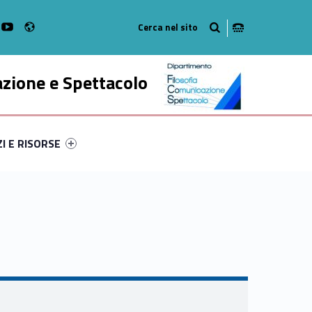
Radio
k
witter
bMan on Instagram
WebMan on Youtube
azione e Spettacolo
ry-45404-52
ntifier #link-menu-primary-3754-63
ZI E RISORSE