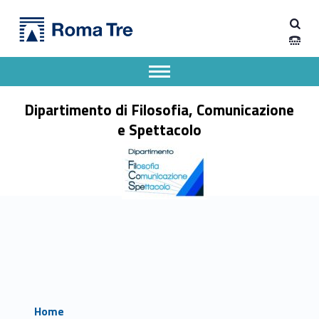
Primary Menu
Dipartimento di Filosofia, Comunicazione e Spettacolo
Dipartimento di Filosofia, Comunicazione e Spettacolo
Apri il menu secondario
Header info sidebar
Dipartimento di Filosofia, Comunicazione
e Spettacolo
Home